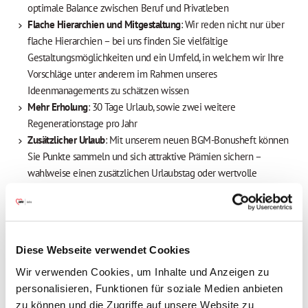
optimale Balance zwischen Beruf und Privatleben
Flache Hierarchien und Mitgestaltung
: Wir reden nicht nur über
flache Hierarchien – bei uns finden Sie vielfältige
Gestaltungsmöglichkeiten und ein Umfeld, in welchem wir Ihre
Vorschläge unter anderem im Rahmen unseres
Ideenmanagements zu schätzen wissen
Mehr Erholung
: 30 Tage Urlaub, sowie zwei weitere
Regenerationstage pro Jahr
Zusätzlicher Urlaub
: Mit unserem neuen BGM-Bonusheft können
Sie Punkte sammeln und sich attraktive Prämien sichern –
wahlweise einen zusätzlichen Urlaubstag oder wertvolle
Gutscheine
Attraktive Vergütung
: Wir bieten eine tarifliche Bezahlung nach
dem TV AWO Bayern, eine Jahressonderzahlung (85 %),
vermögenswirksame Leistungen sowie eine betriebliche
Diese Webseite verwendet Cookies
Altersvorsorge mit Arbeitgeberbeteiligung
Freuen Sie sich auf Extras, die sich auszahlen
:
Wir verwenden Cookies, um Inhalte und Anzeigen zu
Mitarbeiterbenefits, attraktive Prämien, Fahrradleasing u.v.m.
personalisieren, Funktionen für soziale Medien anbieten
Herzliches Onboarding
mit unserem Welcome-Day für neue
zu können und die Zugriffe auf unsere Website zu