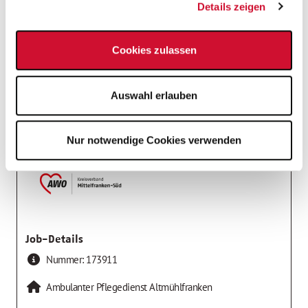
Stelleninfos
Einsatzort
Details zeigen
Praxisanleiter*in ambulante Pflege
Cookies zulassen
Einrichtungen der Altenhilfe
Auswahl erlauben
Arbeitgeber
AWO Kreisverband Mittelfranken-Süd e.V.
Nur notwendige Cookies verwenden
Job-Details
Nummer:
173911
Ambulanter Pflegedienst Altmühlfranken