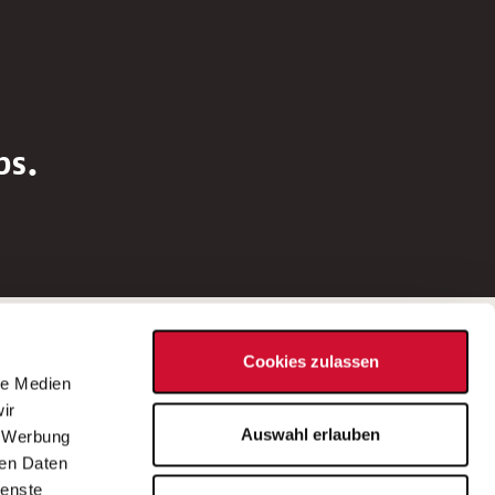
bs.
Social Media
Cookies zulassen
d
le Medien
rn
ir
Bei Fragen zu einer Stellenausschreibung
Auswahl erlauben
, Werbung
wenden Sie sich bitte an die*den in der
ren Daten
Stellenausschreibung genannte*n
ienste