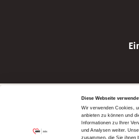
Ei
Betreiber der Webseite
Bewerbun
Diese Webseite verwende
Garitz Bewirtschaftungsbetriebe GmbH
Bewerbung a
Wir verwenden Cookies, um
Kantstraße 45a
Bewerbung a
anbieten zu können und di
97074 Würzburg
Bewerbung a
Informationen zu Ihrer Ve
(Ein Tochterunternehmen des AWO
Bewerbung a
und Analysen weiter. Unse
Bezirksverbandes Unterfranken e.V.)
zusammen, die Sie ihnen b