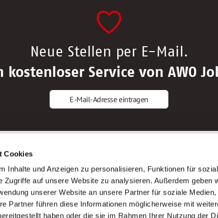
Neue Stellen per E-Mail.
n kostenloser Service von AWO Jo
E-Mail-Adresse eintragen
gstipps
Service
t Cookies
ls Altenpfleger*in
AWO Gliederungen nach Bundeslan
 Inhalte und Anzeigen zu personalisieren, Funktionen für sozia
ls Krankenpfleger*in
Stellenangebote nach Bundeslände
e Zugriffe auf unsere Website zu analysieren. Außerdem geben w
ls Altenpflegehelfer*in
Sitemap
rwendung unserer Website an unsere Partner für soziale Medien
ls Erzieher*in
Impressum
re Partner führen diese Informationen möglicherweise mit weite
Datenschutz
ereitgestellt haben oder die sie im Rahmen Ihrer Nutzung der D