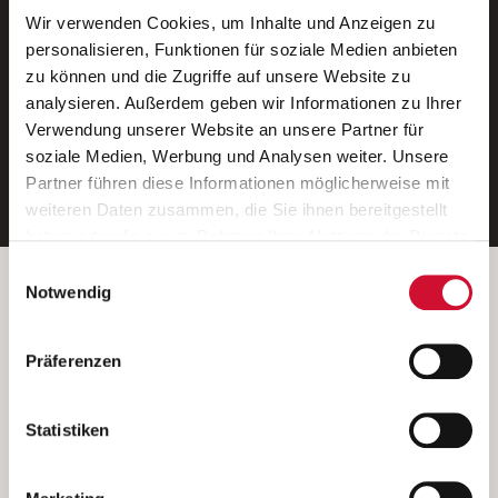
Wir verwenden Cookies, um Inhalte und Anzeigen zu
Neue Stellen per E-Mail.
personalisieren, Funktionen für soziale Medien anbieten
zu können und die Zugriffe auf unsere Website zu
Ein kostenloser Service von AWO
analysieren. Außerdem geben wir Informationen zu Ihrer
Jobs.
Verwendung unserer Website an unsere Partner für
soziale Medien, Werbung und Analysen weiter. Unsere
E-Mail-Adresse eintragen
Partner führen diese Informationen möglicherweise mit
weiteren Daten zusammen, die Sie ihnen bereitgestellt
haben oder die sie im Rahmen Ihrer Nutzung der Dienste
gesammelt haben.
Einwilligungsauswahl
Wenn Sie auf „Cookies zulassen“ klicken, so stimmen
Betreiber der Webseite
Notwendig
Sie der Speicherung sämtlicher Cookies zu. Sie können
Garitz Bewirtschaftungsbetriebe GmbH
Ihre Einwilligung selbstverständlich jederzeit widerrufen,
Kantstraße 45a
Präferenzen
indem Sie die Cookie-Einstellungen aufrufen und diese
97074 Würzburg
abändern. Weitere Informationen finden Sie in
(Ein Tochterunternehmen des AWO Bezirksverbandes Unterfranken
unserer
Datenschutzerklärung
.
Statistiken
e.V.)
Bitte senden Sie an diese Anschrift keine Bewerbungen.