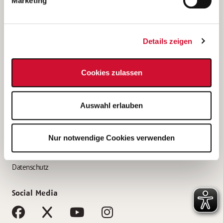
Marketing
Bewerbungstipps
Bewerbung als Altenpfleger*in
Details zeigen
Bewerbung als Krankenpfleger*in
Bewerbung als Altenpflegehelfer*in
Cookies zulassen
Bewerbung als Erzieher*in
Service
Auswahl erlauben
AWO Gliederungen nach Bundesland
Stellenangebote nach Bundesländern
Nur notwendige Cookies verwenden
Sitemap
Impressum
Datenschutz
Social Media