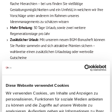
flache Hierarchien – bei uns finden Sie vielfältige
Gestaltungsmöglichkeiten und ein Umfeld, in welchem wir Ihre
Vorschläge unter anderem im Rahmen unseres
Ideenmanagements zu schätzen wissen
Mehr Erholung
: 30 Tage Urlaub, sowie zwei weitere
Regenerationstage pro Jahr
Zusätzlicher Urlaub
: Mit unserem neuen BGM-Bonusheft können
Sie Punkte sammeln und sich attraktive Prämien sichern –
wahlweise einen zusätzlichen Urlaubstag oder wertvolle
Gutscheine
Attraktive Vergütung
: Wir bieten eine tarifliche Bezahlung nach
dem TV AWO Bayern, eine Jahressonderzahlung (85 %),
vermögenswirksame Leistungen sowie eine betriebliche
Altersvorsorge mit Arbeitgeberbeteiligung
Diese Webseite verwendet Cookies
Freuen Sie sich auf Extras, die sich auszahlen
:
Wir verwenden Cookies, um Inhalte und Anzeigen zu
Mitarbeiterbenefits, attraktive Prämien, Fahrradleasing u.v.m.
personalisieren, Funktionen für soziale Medien anbieten
Herzliches Onboarding
mit unserem Welcome-Day für neue
zu können und die Zugriffe auf unsere Website zu
Mitarbeitende und eine professionelle Einarbeitung in einem
analysieren. Außerdem geben wir Informationen zu Ihrer
Team, bei dem kollegialer Zusammenhalt an erster Stelle steht