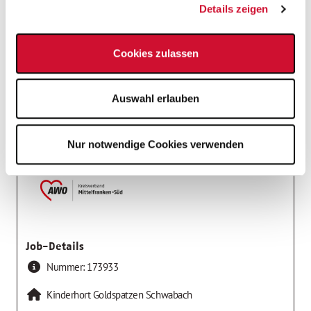
Details zeigen
Stelleninfos
Einsatzort
Kinderpfleger*in
Cookies zulassen
Einrichtungen für Kinder und Jugendliche
Auswahl erlauben
Arbeitgeber
AWO Kreisverband Mittelfranken-Süd e.V.
Nur notwendige Cookies verwenden
Job-Details
Nummer:
173933
Kinderhort Goldspatzen Schwabach