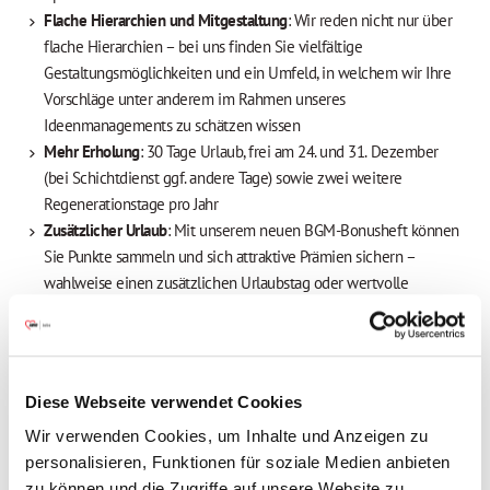
Flache Hierarchien und Mitgestaltung
: Wir reden nicht nur über
flache Hierarchien – bei uns finden Sie vielfältige
Gestaltungsmöglichkeiten und ein Umfeld, in welchem wir Ihre
Vorschläge unter anderem im Rahmen unseres
Ideenmanagements zu schätzen wissen
Mehr Erholung
: 30 Tage Urlaub, frei am 24. und 31. Dezember
(bei Schichtdienst ggf. andere Tage) sowie zwei weitere
Regenerationstage pro Jahr
Zusätzlicher Urlaub
: Mit unserem neuen BGM-Bonusheft können
Sie Punkte sammeln und sich attraktive Prämien sichern –
wahlweise einen zusätzlichen Urlaubstag oder wertvolle
Gutscheine
Attraktive Vergütung
: Wir bieten eine tarifliche Bezahlung nach
dem TV AWO Bayern, eine Jahressonderzahlung (85 %),
vermögenswirksame Leistungen sowie eine betriebliche
Diese Webseite verwendet Cookies
Altersvorsorge mit Arbeitgeberbeteiligung
Wir verwenden Cookies, um Inhalte und Anzeigen zu
Freuen Sie sich auf Extras, die sich auszahlen
:
personalisieren, Funktionen für soziale Medien anbieten
Mitarbeiterbenefits, attraktive Prämien, Fahrradleasing u.v.m.
zu können und die Zugriffe auf unsere Website zu