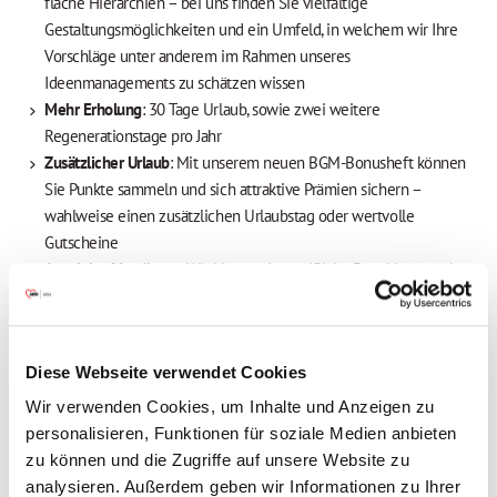
flache Hierarchien – bei uns finden Sie vielfältige
Gestaltungsmöglichkeiten und ein Umfeld, in welchem wir Ihre
Vorschläge unter anderem im Rahmen unseres
Ideenmanagements zu schätzen wissen
Mehr Erholung
: 30 Tage Urlaub, sowie zwei weitere
Regenerationstage pro Jahr
Zusätzlicher Urlaub
: Mit unserem neuen BGM-Bonusheft können
Sie Punkte sammeln und sich attraktive Prämien sichern –
wahlweise einen zusätzlichen Urlaubstag oder wertvolle
Gutscheine
Attraktive Vergütung
: Wir bieten eine tarifliche Bezahlung nach
dem TV AWO Bayern, eine Jahressonderzahlung (85 %),
vermögenswirksame Leistungen sowie eine betriebliche
Altersvorsorge mit Arbeitgeberbeteiligung
Diese Webseite verwendet Cookies
Freuen Sie sich auf Extras, die sich auszahlen
:
Mitarbeiterbenefits, attraktive Prämien, Fahrradleasing u.v.m.
Wir verwenden Cookies, um Inhalte und Anzeigen zu
Herzliches Onboarding
mit unserem Welcome-Day für neue
personalisieren, Funktionen für soziale Medien anbieten
Mitarbeitende und eine professionelle Einarbeitung in einem
zu können und die Zugriffe auf unsere Website zu
Team, bei dem kollegialer Zusammenhalt an erster Stelle steht
analysieren. Außerdem geben wir Informationen zu Ihrer