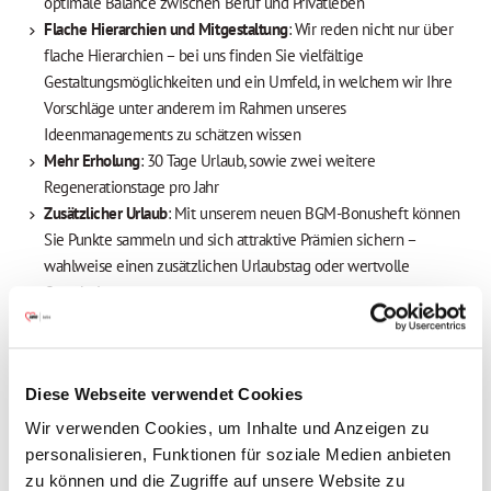
optimale Balance zwischen Beruf und Privatleben
Flache Hierarchien und Mitgestaltung
: Wir reden nicht nur über
flache Hierarchien – bei uns finden Sie vielfältige
Gestaltungsmöglichkeiten und ein Umfeld, in welchem wir Ihre
Vorschläge unter anderem im Rahmen unseres
Ideenmanagements zu schätzen wissen
Mehr Erholung
: 30 Tage Urlaub, sowie zwei weitere
Regenerationstage pro Jahr
Zusätzlicher Urlaub
: Mit unserem neuen BGM-Bonusheft können
Sie Punkte sammeln und sich attraktive Prämien sichern –
wahlweise einen zusätzlichen Urlaubstag oder wertvolle
Gutscheine
Attraktive Vergütung
: Wir bieten eine tarifliche Bezahlung nach
dem TV AWO Bayern, eine Jahressonderzahlung (85 %),
vermögenswirksame Leistungen sowie eine betriebliche
Diese Webseite verwendet Cookies
Altersvorsorge mit Arbeitgeberbeteiligung
Freuen Sie sich auf Extras, die sich auszahlen
:
Wir verwenden Cookies, um Inhalte und Anzeigen zu
Mitarbeiterbenefits, attraktive Prämien, Fahrradleasing u.v.m.
personalisieren, Funktionen für soziale Medien anbieten
Herzliches Onboarding
mit unserem Welcome-Day für neue
zu können und die Zugriffe auf unsere Website zu