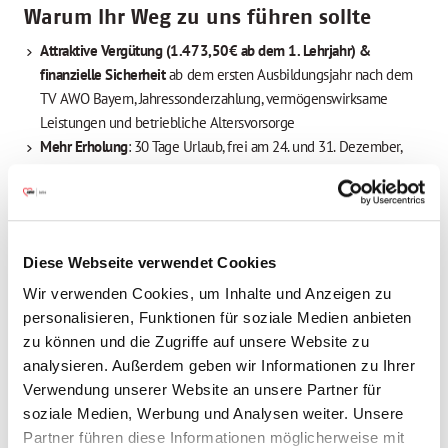
Warum Ihr Weg zu uns führen sollte
Attraktive Vergütung (
1.473,50€
ab dem 1. Lehrjahr) &
finanzielle Sicherheit
ab dem ersten Ausbildungsjahr nach dem
TV AWO Bayern, Jahressonderzahlung, vermögenswirksame
Leistungen und betriebliche Altersvorsorge
Mehr Erholung
: 30 Tage Urlaub, frei am 24. und 31. Dezember,
zwei Regenerationstage pro Jahr sowie 5 Tage Sonderurlaub für
die Vorbereitung auf die Abschlussprüfung
Ein
sicherer Ausbildungsplatz
in einem wachstumsstarken
Sozialunternehmen
Diese Webseite verwendet Cookies
Hohe
Übernahmechancen
nach erfolgreichem Abschluss – wir
investieren langfristig in deine Zukunft
Wir verwenden Cookies, um Inhalte und Anzeigen zu
Abwechslungsreicher Ausbildungsalltag
&
starke Betreuung
personalisieren, Funktionen für soziale Medien anbieten
durch geschulte Praxisanleiter*innen und Praxismentor*innen
zu können und die Zugriffe auf unsere Website zu
Spannende Aufgaben und
praxisnahe Projekte
, die dich fachlich
analysieren. Außerdem geben wir Informationen zu Ihrer
und persönlich weiterbringen
Verwendung unserer Website an unsere Partner für
Gezielte
Schulungen & Weiterbildung
– mit internen Seminaren,
soziale Medien, Werbung und Analysen weiter. Unsere
Workshops und speziellen Azubi-Angeboten, die dich optimal auf
Partner führen diese Informationen möglicherweise mit