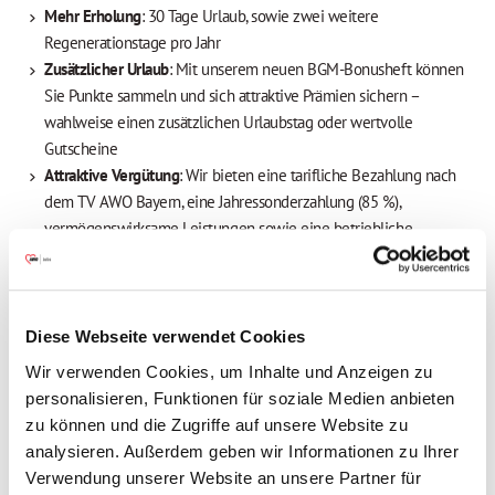
Mehr Erholung
: 30 Tage Urlaub, sowie zwei weitere
Regenerationstage pro Jahr
Zusätzlicher Urlaub
: Mit unserem neuen BGM-Bonusheft können
Sie Punkte sammeln und sich attraktive Prämien sichern –
wahlweise einen zusätzlichen Urlaubstag oder wertvolle
Gutscheine
Attraktive Vergütung
: Wir bieten eine tarifliche Bezahlung nach
dem TV AWO Bayern, eine Jahressonderzahlung (85 %),
vermögenswirksame Leistungen sowie eine betriebliche
Altersvorsorge mit Arbeitgeberbeteiligung
Freuen Sie sich auf Extras, die sich auszahlen
:
Mitarbeiterbenefits, attraktive Prämien, Fahrradleasing u.v.m.
Herzliches Onboarding
mit unserem Welcome-Day für neue
Diese Webseite verwendet Cookies
Mitarbeitende und eine professionelle Einarbeitung in einem
Wir verwenden Cookies, um Inhalte und Anzeigen zu
Team, bei dem kollegialer Zusammenhalt an erster Stelle steht
personalisieren, Funktionen für soziale Medien anbieten
Individuelle Fort- und Weiterbildung
: Profitieren Sie von
zu können und die Zugriffe auf unsere Website zu
maßgeschneiderten Weiterbildungsmöglichkeiten in Form von
analysieren. Außerdem geben wir Informationen zu Ihrer
Schulungen, Workshops und verschiedenen Programmen –
Verwendung unserer Website an unsere Partner für
gemeinsam gestalten wir Ihre berufliche Zukunft!