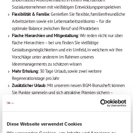
Sozialunternehmen mit vielfältigen Entwicklungsperspektiven
Flexibilität & Familie
: Genießen Sie flexible, familienfreundliche
Arbeitszeiten sowie ein Lebensarbeitszeitkonto – für die
optimale Balance zwischen Beruf und Privatleben
Flache Hierarchien und Mitgestaltung
: Wir reden nicht nur über
flache Hierarchien – bei uns finden Sie vielfältige
Gestaltungsmöglichkeiten und ein Umfeld, in welchem wir Ihre
Vorschläge unter anderem im Rahmen unseres
Ideenmanagements zu schätzen wissen
Mehr Erholung
: 30 Tage Urlaub, sowie zwei weitere
Regenerationstage pro Jahr
Zusätzlicher Urlaub
: Mit unserem neuen BGM-Bonusheft können
Sie Punkte sammeln und sich attraktive Prämien sichern –
wahlweise einen zusätzlichen Urlaubstag oder wertvolle
Gutscheine
Attraktive Vergütung
: Wir bieten eine tarifliche Bezahlung nach
dem TV AWO Bayern, eine Jahressonderzahlung (85 %),
Diese Webseite verwendet Cookies
vermögenswirksame Leistungen sowie eine betriebliche