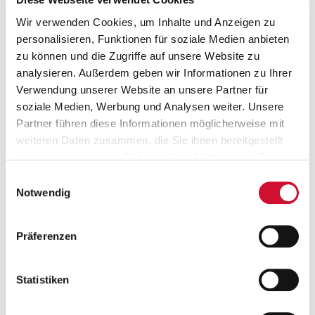
Gesicherte Teilnahme an pädagogisch begleiteten
Fachseminaren
Wir verwenden Cookies, um Inhalte und Anzeigen zu
Eine Erfahrung fürs Leben, jede Menge Spaß, und nicht zuletzt
personalisieren, Funktionen für soziale Medien anbieten
einen gesicherten Einstieg in den sozialen Bereich
zu können und die Zugriffe auf unsere Website zu
analysieren. Außerdem geben wir Informationen zu Ihrer
Verwendung unserer Website an unsere Partner für
Stelleninfos
Einsatzort
soziale Medien, Werbung und Analysen weiter. Unsere
Partner führen diese Informationen möglicherweise mit
weiteren Daten zusammen, die Sie ihnen bereitgestellt
Freiwillige *r für den
haben oder die sie im Rahmen Ihrer Nutzung der Dienste
Bundesfreiwilligendienst (BFD)
gesammelt haben.
Einwilligungsauswahl
Einrichtungen der Altenhilfe
Wenn Sie auf „Cookies zulassen“ klicken, so stimmen
Notwendig
Sie der Speicherung sämtlicher Cookies zu. Sie können
Arbeitgeber
Ihre Einwilligung selbstverständlich jederzeit widerrufen,
AWO Kreisverband Mittelfranken-Süd e.V.
Präferenzen
indem Sie die Cookie-Einstellungen aufrufen und diese
abändern. Weitere Informationen finden Sie in
unserer
Datenschutzerklärung
.
Statistiken