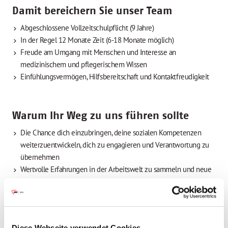
Damit bereichern Sie unser Team
Abgeschlossene Vollzeitschulpflicht (9 Jahre)
In der Regel 12 Monate Zeit (6-18 Monate möglich)
Freude am Umgang mit Menschen und Interesse an
medizinischem und pflegerischem Wissen
Einfühlungsvermögen, Hilfsbereitschaft und Kontaktfreudigkeit
Warum Ihr Weg zu uns führen sollte
Die Chance dich einzubringen, deine sozialen Kompetenzen
weiterzuentwickeln, dich zu engagieren und Verantwortung zu
übernehmen
Wertvolle Erfahrungen in der Arbeitswelt zu sammeln und neue
Kontakte zu knüpfen
Eine sinnvolle Möglichkeit Wartezeiten zu überbrücken und
nebenbei dein Taschengeld mit 507 Euro im Monat aufzustocken
(ab 1.1.2026; Kindergeldanspruch bleibt bestehen)
Diese Webseite verwendet Cookies