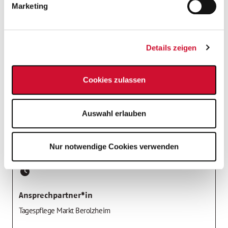
Marketing
Job-Details
Details zeigen
Nummer:
173963
Tagespflege Markt Berolzheim
Cookies zulassen
Schlossanger 8
,
91801
Markt Berolzheim
Bayern / Mittelfranken
Auswahl erlauben
nächstmöglicher Zeitpunkt
Nur notwendige Cookies verwenden
Befristete Anstellung
Ansprechpartner*in
Tagespflege Markt Berolzheim