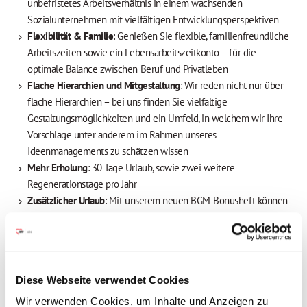
unbefristetes Arbeitsverhältnis in einem wachsenden
Sozialunternehmen mit vielfältigen Entwicklungsperspektiven
Flexibilität & Familie
: Genießen Sie flexible, familienfreundliche
Arbeitszeiten sowie ein Lebensarbeitszeitkonto – für die
optimale Balance zwischen Beruf und Privatleben
Flache Hierarchien und Mitgestaltung
: Wir reden nicht nur über
flache Hierarchien – bei uns finden Sie vielfältige
Gestaltungsmöglichkeiten und ein Umfeld, in welchem wir Ihre
Vorschläge unter anderem im Rahmen unseres
Ideenmanagements zu schätzen wissen
Mehr Erholung
: 30 Tage Urlaub, sowie zwei weitere
Regenerationstage pro Jahr
Zusätzlicher Urlaub
: Mit unserem neuen BGM-Bonusheft können
Sie Punkte sammeln und sich attraktive Prämien sichern –
wahlweise einen zusätzlichen Urlaubstag oder wertvolle
Gutscheine
Attraktive Vergütung
: Wir bieten eine tarifliche Bezahlung nach
Diese Webseite verwendet Cookies
dem TV AWO Bayern, eine Jahressonderzahlung (85 %),
vermögenswirksame Leistungen sowie eine betriebliche
Wir verwenden Cookies, um Inhalte und Anzeigen zu