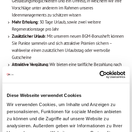
Gestaltungsmöglichkeiten und ein Umfeld, in welchem wir Ihre
Vorschläge unter anderem im Rahmen unseres
Ideenmanagements zu schätzen wissen
Mehr Erholung
: 30 Tage Urlaub, sowie zwei weitere
Regenerationstage pro Jahr
Zusätzlicher Urlaub
: Mit unserem neuen BGM-Bonusheft können
Sie Punkte sammeln und sich attraktive Prämien sichern –
wahlweise einen zusätzlichen Urlaubstag oder wertvolle
Gutscheine
Attraktive Vergütung
: Wir bieten eine tarifliche Bezahlung nach
dem TV AWO Bayern, eine Jahressonderzahlung (85 %),
vermögenswirksame Leistungen sowie eine betriebliche
Altersvorsorge mit Arbeitgeberbeteiligung
Freuen Sie sich auf Extras, die sich auszahlen
:
Diese Webseite verwendet Cookies
Mitarbeiterbenefits, attraktive Prämien, Fahrradleasing u.v.m.
Wir verwenden Cookies, um Inhalte und Anzeigen zu
Herzliches Onboarding
mit unserem Welcome-Day für neue
personalisieren, Funktionen für soziale Medien anbieten
Mitarbeitende und eine professionelle Einarbeitung in einem
zu können und die Zugriffe auf unsere Website zu
Team, bei dem kollegialer Zusammenhalt an erster Stelle steht
analysieren. Außerdem geben wir Informationen zu Ihrer
Individuelle Fort- und Weiterbildung
: Profitieren Sie von