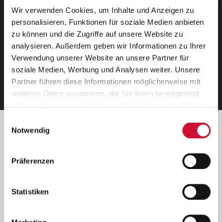
Wir verwenden Cookies, um Inhalte und Anzeigen zu
Neue Stellen per E-Mail.
personalisieren, Funktionen für soziale Medien anbieten
zu können und die Zugriffe auf unsere Website zu
Ein kostenloser Service von AWO
analysieren. Außerdem geben wir Informationen zu Ihrer
Jobs.
Verwendung unserer Website an unsere Partner für
soziale Medien, Werbung und Analysen weiter. Unsere
E-Mail-Adresse eintragen
Partner führen diese Informationen möglicherweise mit
weiteren Daten zusammen, die Sie ihnen bereitgestellt
haben oder die sie im Rahmen Ihrer Nutzung der Dienste
gesammelt haben.
Einwilligungsauswahl
Wenn Sie auf „Cookies zulassen“ klicken, so stimmen
Betreiber der Webseite
Notwendig
Sie der Speicherung sämtlicher Cookies zu. Sie können
Garitz Bewirtschaftungsbetriebe GmbH
Ihre Einwilligung selbstverständlich jederzeit widerrufen,
Kantstraße 45a
Präferenzen
indem Sie die Cookie-Einstellungen aufrufen und diese
97074 Würzburg
abändern. Weitere Informationen finden Sie in
(Ein Tochterunternehmen des AWO Bezirksverbandes Unterfranken
unserer
Datenschutzerklärung
.
Statistiken
e.V.)
Bitte senden Sie an diese Anschrift keine Bewerbungen.