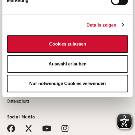
Marketing
Bewerbungstipps
Bewerbung als Altenpfleger*in
Details zeigen
Bewerbung als Krankenpfleger*in
Bewerbung als Altenpflegehelfer*in
Cookies zulassen
Bewerbung als Erzieher*in
Service
Auswahl erlauben
AWO Gliederungen nach Bundesland
Stellenangebote nach Bundesländern
Nur notwendige Cookies verwenden
Sitemap
Impressum
Datenschutz
Social Media