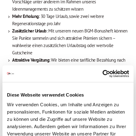
Vorschläge unter anderem im Rahmen unseres
Ideenmanagements zu schätzen wissen
Mehr Erholung
: 30 Tage Urlaub, sowie zwei weitere
Regenerationstage pro Jahr
Zusätzlicher Urlaub
: Mit unserem neuen BGM-Bonusheft können
Sie Punkte sammeln und sich attraktive Prämien sichern –
wahlweise einen zusätzlichen Urlaubstag oder wertvolle
Gutscheine
Attraktive Vergütung
: Wir bieten eine tarifliche Bezahlung nach
dem TV AWO Bayern, eine Jahressonderzahlung (85 %),
vermögenswirksame Leistungen sowie eine betriebliche
Altersvorsorge mit Arbeitgeberbeteiligung
Freuen Sie sich auf Extras, die sich auszahlen
:
Diese Webseite verwendet Cookies
Mitarbeiterbenefits, attraktive Prämien, Fahrradleasing u.v.m.
Herzliches Onboarding
mit unserem Welcome-Day für neue
Wir verwenden Cookies, um Inhalte und Anzeigen zu
Mitarbeitende und eine professionelle Einarbeitung in einem
personalisieren, Funktionen für soziale Medien anbieten
Team, bei dem kollegialer Zusammenhalt an erster Stelle steht
zu können und die Zugriffe auf unsere Website zu
Individuelle Fort- und Weiterbildung
: Profitieren Sie von
analysieren. Außerdem geben wir Informationen zu Ihrer
maßgeschneiderten Weiterbildungsmöglichkeiten in Form von
Verwendung unserer Website an unsere Partner für