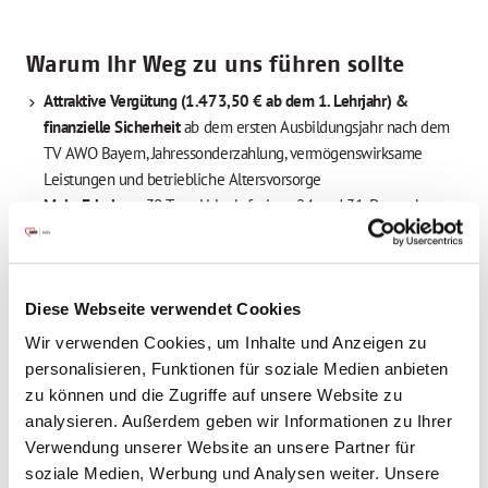
Warum Ihr Weg zu uns führen sollte
Attraktive Vergütung (
1.473,50 €
ab dem 1. Lehrjahr) &
finanzielle Sicherheit
ab dem ersten Ausbildungsjahr nach dem
TV AWO Bayern, Jahressonderzahlung, vermögenswirksame
Leistungen und betriebliche Altersvorsorge
Mehr Erholung
: 30 Tage Urlaub, frei am 24. und 31. Dezember,
zwei Regenerationstage pro Jahr sowie 5 Tage Sonderurlaub für
die Vorbereitung auf die Abschlussprüfung
Ein
sicherer Ausbildungsplatz
in einem wachstumsstarken
Diese Webseite verwendet Cookies
Sozialunternehmen
Hohe
Übernahmechancen
nach erfolgreichem Abschluss – wir
Wir verwenden Cookies, um Inhalte und Anzeigen zu
investieren langfristig in deine Zukunft
personalisieren, Funktionen für soziale Medien anbieten
Abwechslungsreicher Ausbildungsalltag
&
starke Betreuung
zu können und die Zugriffe auf unsere Website zu
durch geschulte Praxisanleiter*innen und Praxismentor*innen
analysieren. Außerdem geben wir Informationen zu Ihrer
Spannende Aufgaben und
praxisnahe Projekte
, die dich fachlich
Verwendung unserer Website an unsere Partner für
und persönlich weiterbringen
soziale Medien, Werbung und Analysen weiter. Unsere