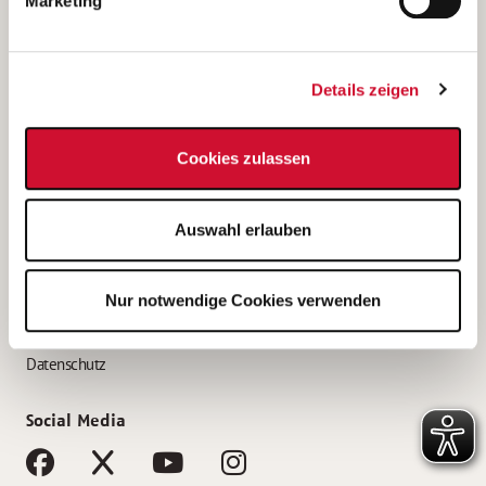
Marketing
Bewerbungstipps
Bewerbung als Altenpfleger*in
Details zeigen
Bewerbung als Krankenpfleger*in
Bewerbung als Altenpflegehelfer*in
Cookies zulassen
Bewerbung als Erzieher*in
Service
Auswahl erlauben
AWO Gliederungen nach Bundesland
Stellenangebote nach Bundesländern
Nur notwendige Cookies verwenden
Sitemap
Impressum
Datenschutz
Social Media