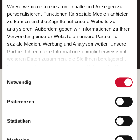
Wir verwenden Cookies, um Inhalte und Anzeigen zu
Neue Stellen per E-Mail.
personalisieren, Funktionen für soziale Medien anbieten
zu können und die Zugriffe auf unsere Website zu
Ein kostenloser Service von AWO
analysieren. Außerdem geben wir Informationen zu Ihrer
Jobs.
Verwendung unserer Website an unsere Partner für
soziale Medien, Werbung und Analysen weiter. Unsere
E-Mail-Adresse eintragen
Partner führen diese Informationen möglicherweise mit
weiteren Daten zusammen, die Sie ihnen bereitgestellt
haben oder die sie im Rahmen Ihrer Nutzung der Dienste
gesammelt haben.
Einwilligungsauswahl
Wenn Sie auf „Cookies zulassen“ klicken, so stimmen
Betreiber der Webseite
Notwendig
Sie der Speicherung sämtlicher Cookies zu. Sie können
Garitz Bewirtschaftungsbetriebe GmbH
Ihre Einwilligung selbstverständlich jederzeit widerrufen,
Kantstraße 45a
Präferenzen
indem Sie die Cookie-Einstellungen aufrufen und diese
97074 Würzburg
abändern. Weitere Informationen finden Sie in
(Ein Tochterunternehmen des AWO Bezirksverbandes Unterfranken
unserer
Datenschutzerklärung
.
Statistiken
e.V.)
Bitte senden Sie an diese Anschrift keine Bewerbungen.