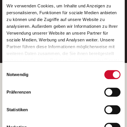
Wir verwenden Cookies, um Inhalte und Anzeigen zu
Neue Stellen per E-Mail.
personalisieren, Funktionen für soziale Medien anbieten
zu können und die Zugriffe auf unsere Website zu
Ein kostenloser Service von AWO
analysieren. Außerdem geben wir Informationen zu Ihrer
Jobs.
Verwendung unserer Website an unsere Partner für
soziale Medien, Werbung und Analysen weiter. Unsere
E-Mail-Adresse eintragen
Partner führen diese Informationen möglicherweise mit
weiteren Daten zusammen, die Sie ihnen bereitgestellt
haben oder die sie im Rahmen Ihrer Nutzung der Dienste
gesammelt haben.
Einwilligungsauswahl
Wenn Sie auf „Cookies zulassen“ klicken, so stimmen
Betreiber der Webseite
Notwendig
Sie der Speicherung sämtlicher Cookies zu. Sie können
Garitz Bewirtschaftungsbetriebe GmbH
Ihre Einwilligung selbstverständlich jederzeit widerrufen,
Kantstraße 45a
Präferenzen
indem Sie die Cookie-Einstellungen aufrufen und diese
97074 Würzburg
abändern. Weitere Informationen finden Sie in
(Ein Tochterunternehmen des AWO Bezirksverbandes Unterfranken
unserer
Datenschutzerklärung
.
Statistiken
e.V.)
Bitte senden Sie an diese Anschrift keine Bewerbungen.