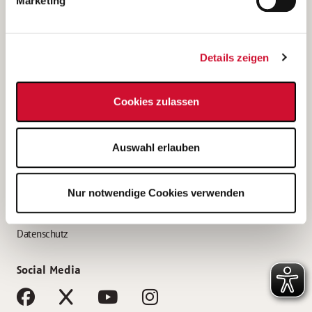
Marketing
Bewerbungstipps
Bewerbung als Altenpfleger*in
Details zeigen
Bewerbung als Krankenpfleger*in
Bewerbung als Altenpflegehelfer*in
Cookies zulassen
Bewerbung als Erzieher*in
Service
Auswahl erlauben
AWO Gliederungen nach Bundesland
Stellenangebote nach Bundesländern
Nur notwendige Cookies verwenden
Sitemap
Impressum
Datenschutz
Social Media