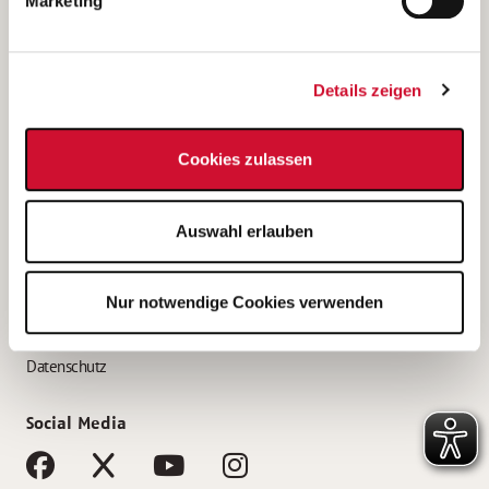
Marketing
Bewerbungstipps
Bewerbung als Altenpfleger*in
Details zeigen
Bewerbung als Krankenpfleger*in
Bewerbung als Altenpflegehelfer*in
Cookies zulassen
Bewerbung als Erzieher*in
Service
Auswahl erlauben
AWO Gliederungen nach Bundesland
Stellenangebote nach Bundesländern
Nur notwendige Cookies verwenden
Sitemap
Impressum
Datenschutz
Social Media