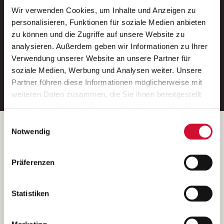
Wir verwenden Cookies, um Inhalte und Anzeigen zu
Neue Stellen per E-Mail.
personalisieren, Funktionen für soziale Medien anbieten
zu können und die Zugriffe auf unsere Website zu
Ein kostenloser Service von AWO
analysieren. Außerdem geben wir Informationen zu Ihrer
Jobs.
Verwendung unserer Website an unsere Partner für
soziale Medien, Werbung und Analysen weiter. Unsere
E-Mail-Adresse eintragen
Partner führen diese Informationen möglicherweise mit
weiteren Daten zusammen, die Sie ihnen bereitgestellt
haben oder die sie im Rahmen Ihrer Nutzung der Dienste
gesammelt haben.
Einwilligungsauswahl
Wenn Sie auf „Cookies zulassen“ klicken, so stimmen
Betreiber der Webseite
Notwendig
Sie der Speicherung sämtlicher Cookies zu. Sie können
Garitz Bewirtschaftungsbetriebe GmbH
Ihre Einwilligung selbstverständlich jederzeit widerrufen,
Kantstraße 45a
Präferenzen
indem Sie die Cookie-Einstellungen aufrufen und diese
97074 Würzburg
abändern. Weitere Informationen finden Sie in
(Ein Tochterunternehmen des AWO Bezirksverbandes Unterfranken
unserer
Datenschutzerklärung
.
Statistiken
e.V.)
Bitte senden Sie an diese Anschrift keine Bewerbungen.