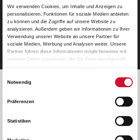
Wir verwenden Cookies, um Inhalte und Anzeigen zu
Neue Stellen per E-Mail.
personalisieren, Funktionen für soziale Medien anbieten
zu können und die Zugriffe auf unsere Website zu
Ein kostenloser Service von AWO
analysieren. Außerdem geben wir Informationen zu Ihrer
Jobs.
Verwendung unserer Website an unsere Partner für
soziale Medien, Werbung und Analysen weiter. Unsere
E-Mail-Adresse eintragen
Partner führen diese Informationen möglicherweise mit
weiteren Daten zusammen, die Sie ihnen bereitgestellt
haben oder die sie im Rahmen Ihrer Nutzung der Dienste
gesammelt haben.
Einwilligungsauswahl
Wenn Sie auf „Cookies zulassen“ klicken, so stimmen
Betreiber der Webseite
Notwendig
Sie der Speicherung sämtlicher Cookies zu. Sie können
Garitz Bewirtschaftungsbetriebe GmbH
Ihre Einwilligung selbstverständlich jederzeit widerrufen,
Kantstraße 45a
Präferenzen
indem Sie die Cookie-Einstellungen aufrufen und diese
97074 Würzburg
abändern. Weitere Informationen finden Sie in
(Ein Tochterunternehmen des AWO Bezirksverbandes Unterfranken
unserer
Datenschutzerklärung
.
Statistiken
e.V.)
Bitte senden Sie an diese Anschrift keine Bewerbungen.