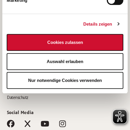
Marketing
Bewerbungstipps
Bewerbung als Altenpfleger*in
Details zeigen
Bewerbung als Krankenpfleger*in
Bewerbung als Altenpflegehelfer*in
Cookies zulassen
Bewerbung als Erzieher*in
Service
Auswahl erlauben
AWO Gliederungen nach Bundesland
Stellenangebote nach Bundesländern
Nur notwendige Cookies verwenden
Sitemap
Impressum
Datenschutz
Social Media