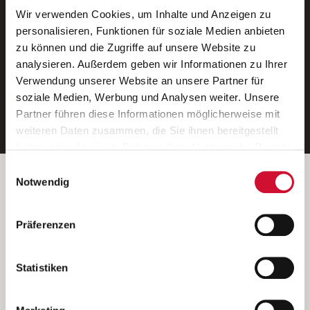
Wir verwenden Cookies, um Inhalte und Anzeigen zu
Neue Stellen per E-Mail.
personalisieren, Funktionen für soziale Medien anbieten
zu können und die Zugriffe auf unsere Website zu
Ein kostenloser Service von AWO
analysieren. Außerdem geben wir Informationen zu Ihrer
Jobs.
Verwendung unserer Website an unsere Partner für
soziale Medien, Werbung und Analysen weiter. Unsere
E-Mail-Adresse eintragen
Partner führen diese Informationen möglicherweise mit
weiteren Daten zusammen, die Sie ihnen bereitgestellt
haben oder die sie im Rahmen Ihrer Nutzung der Dienste
gesammelt haben.
Einwilligungsauswahl
Wenn Sie auf „Cookies zulassen“ klicken, so stimmen
Betreiber der Webseite
Notwendig
Sie der Speicherung sämtlicher Cookies zu. Sie können
Garitz Bewirtschaftungsbetriebe GmbH
Ihre Einwilligung selbstverständlich jederzeit widerrufen,
Kantstraße 45a
Präferenzen
indem Sie die Cookie-Einstellungen aufrufen und diese
97074 Würzburg
abändern. Weitere Informationen finden Sie in
(Ein Tochterunternehmen des AWO Bezirksverbandes Unterfranken
unserer
Datenschutzerklärung
.
Statistiken
e.V.)
Bitte senden Sie an diese Anschrift keine Bewerbungen.