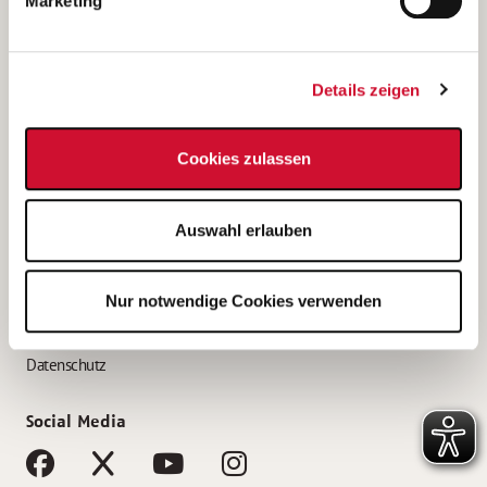
Marketing
Bewerbungstipps
Bewerbung als Altenpfleger*in
Details zeigen
Bewerbung als Krankenpfleger*in
Bewerbung als Altenpflegehelfer*in
Cookies zulassen
Bewerbung als Erzieher*in
Service
Auswahl erlauben
AWO Gliederungen nach Bundesland
Stellenangebote nach Bundesländern
Nur notwendige Cookies verwenden
Sitemap
Impressum
Datenschutz
Social Media