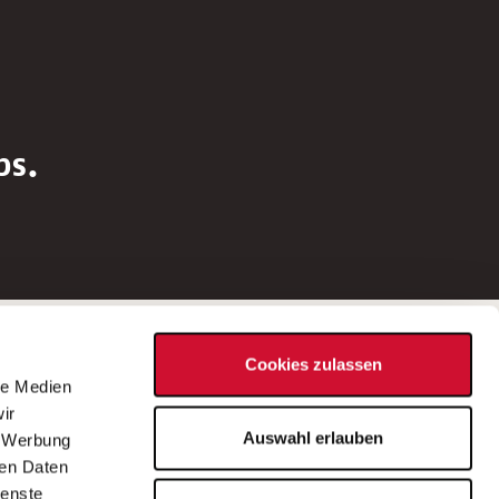
bs.
Social Media
Cookies zulassen
d
le Medien
rn
ir
Bei Fragen zu einer Stellenausschreibung
Auswahl erlauben
, Werbung
wenden Sie sich bitte an die*den in der
ren Daten
Stellenausschreibung genannte*n
ienste