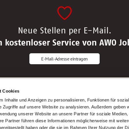
Neue Stellen per E-Mail.
n kostenloser Service von AWO Jo
E-Mail-Adresse eintragen
gstipps
Service
t Cookies
ls Altenpfleger*in
AWO Gliederungen nach Bundeslan
 Inhalte und Anzeigen zu personalisieren, Funktionen für sozia
ls Krankenpfleger*in
Stellenangebote nach Bundeslände
e Zugriffe auf unsere Website zu analysieren. Außerdem geben w
ls Altenpflegehelfer*in
Sitemap
rwendung unserer Website an unsere Partner für soziale Medien
ls Erzieher*in
Impressum
re Partner führen diese Informationen möglicherweise mit weite
Datenschutz
ereitgestellt haben oder die sie im Rahmen Ihrer Nutzung der D