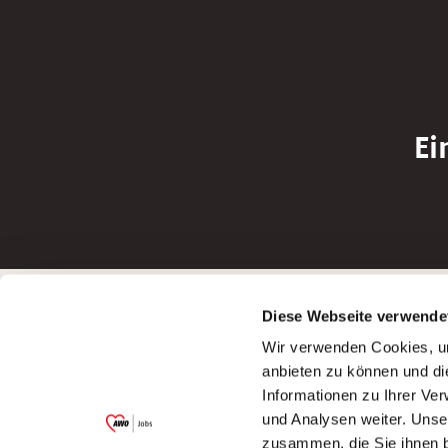
Ei
Betreiber der Webseite
Bewerbun
Diese Webseite verwende
Garitz Bewirtschaftungsbetriebe GmbH
Bewerbung a
Wir verwenden Cookies, um
Kantstraße 45a
Bewerbung a
anbieten zu können und di
97074 Würzburg
Bewerbung a
Informationen zu Ihrer Ve
(Ein Tochterunternehmen des AWO
Bewerbung a
und Analysen weiter. Unse
Bezirksverbandes Unterfranken e.V.)
zusammen, die Sie ihnen b