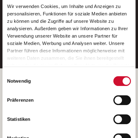
Wir verwenden Cookies, um Inhalte und Anzeigen zu
Neue Stellen per E-Mail.
personalisieren, Funktionen für soziale Medien anbieten
zu können und die Zugriffe auf unsere Website zu
Ein kostenloser Service von AWO
analysieren. Außerdem geben wir Informationen zu Ihrer
Jobs.
Verwendung unserer Website an unsere Partner für
soziale Medien, Werbung und Analysen weiter. Unsere
E-Mail-Adresse eintragen
Partner führen diese Informationen möglicherweise mit
weiteren Daten zusammen, die Sie ihnen bereitgestellt
haben oder die sie im Rahmen Ihrer Nutzung der Dienste
gesammelt haben.
Einwilligungsauswahl
Wenn Sie auf „Cookies zulassen“ klicken, so stimmen
Betreiber der Webseite
Notwendig
Sie der Speicherung sämtlicher Cookies zu. Sie können
Garitz Bewirtschaftungsbetriebe GmbH
Ihre Einwilligung selbstverständlich jederzeit widerrufen,
Kantstraße 45a
Präferenzen
indem Sie die Cookie-Einstellungen aufrufen und diese
97074 Würzburg
abändern. Weitere Informationen finden Sie in
(Ein Tochterunternehmen des AWO Bezirksverbandes Unterfranken
unserer
Datenschutzerklärung
.
Statistiken
e.V.)
Bitte senden Sie an diese Anschrift keine Bewerbungen.