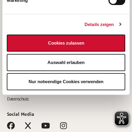
Marketing
Bewerbungstipps
Bewerbung als Altenpfleger*in
Details zeigen
Bewerbung als Krankenpfleger*in
Bewerbung als Altenpflegehelfer*in
Cookies zulassen
Bewerbung als Erzieher*in
Service
Auswahl erlauben
AWO Gliederungen nach Bundesland
Stellenangebote nach Bundesländern
Nur notwendige Cookies verwenden
Sitemap
Impressum
Datenschutz
Social Media