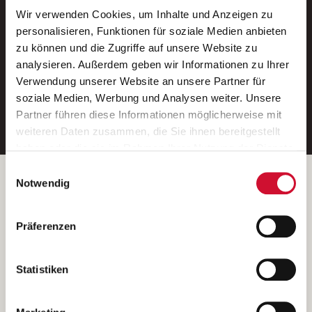
Wir verwenden Cookies, um Inhalte und Anzeigen zu
Neue Stellen per E-Mail.
personalisieren, Funktionen für soziale Medien anbieten
zu können und die Zugriffe auf unsere Website zu
Ein kostenloser Service von AWO
analysieren. Außerdem geben wir Informationen zu Ihrer
Jobs.
Verwendung unserer Website an unsere Partner für
soziale Medien, Werbung und Analysen weiter. Unsere
E-Mail-Adresse eintragen
Partner führen diese Informationen möglicherweise mit
weiteren Daten zusammen, die Sie ihnen bereitgestellt
haben oder die sie im Rahmen Ihrer Nutzung der Dienste
gesammelt haben.
Einwilligungsauswahl
Wenn Sie auf „Cookies zulassen“ klicken, so stimmen
Betreiber der Webseite
Notwendig
Sie der Speicherung sämtlicher Cookies zu. Sie können
Garitz Bewirtschaftungsbetriebe GmbH
Ihre Einwilligung selbstverständlich jederzeit widerrufen,
Kantstraße 45a
Präferenzen
indem Sie die Cookie-Einstellungen aufrufen und diese
97074 Würzburg
abändern. Weitere Informationen finden Sie in
(Ein Tochterunternehmen des AWO Bezirksverbandes Unterfranken
unserer
Datenschutzerklärung
.
Statistiken
e.V.)
Bitte senden Sie an diese Anschrift keine Bewerbungen.