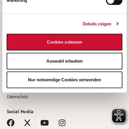
Marketing
Bewerbungstipps
Bewerbung als Altenpfleger*in
Details zeigen
Bewerbung als Krankenpfleger*in
Bewerbung als Altenpflegehelfer*in
Cookies zulassen
Bewerbung als Erzieher*in
Service
Auswahl erlauben
AWO Gliederungen nach Bundesland
Stellenangebote nach Bundesländern
Nur notwendige Cookies verwenden
Sitemap
Impressum
Datenschutz
Social Media