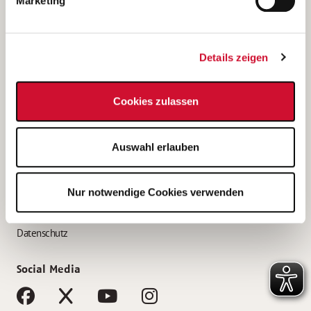
Marketing
Bewerbungstipps
Bewerbung als Altenpfleger*in
Details zeigen
Bewerbung als Krankenpfleger*in
Bewerbung als Altenpflegehelfer*in
Cookies zulassen
Bewerbung als Erzieher*in
Service
Auswahl erlauben
AWO Gliederungen nach Bundesland
Stellenangebote nach Bundesländern
Nur notwendige Cookies verwenden
Sitemap
Impressum
Datenschutz
Social Media