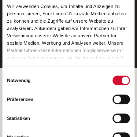
Wir verwenden Cookies, um Inhalte und Anzeigen zu
Neue Stellen per E-Mail.
personalisieren, Funktionen für soziale Medien anbieten
zu können und die Zugriffe auf unsere Website zu
Ein kostenloser Service von AWO
analysieren. Außerdem geben wir Informationen zu Ihrer
Jobs.
Verwendung unserer Website an unsere Partner für
soziale Medien, Werbung und Analysen weiter. Unsere
E-Mail-Adresse eintragen
Partner führen diese Informationen möglicherweise mit
weiteren Daten zusammen, die Sie ihnen bereitgestellt
haben oder die sie im Rahmen Ihrer Nutzung der Dienste
gesammelt haben.
Einwilligungsauswahl
Wenn Sie auf „Cookies zulassen“ klicken, so stimmen
Betreiber der Webseite
Notwendig
Sie der Speicherung sämtlicher Cookies zu. Sie können
Garitz Bewirtschaftungsbetriebe GmbH
Ihre Einwilligung selbstverständlich jederzeit widerrufen,
Kantstraße 45a
Präferenzen
indem Sie die Cookie-Einstellungen aufrufen und diese
97074 Würzburg
abändern. Weitere Informationen finden Sie in
(Ein Tochterunternehmen des AWO Bezirksverbandes Unterfranken
unserer
Datenschutzerklärung
.
Statistiken
e.V.)
Bitte senden Sie an diese Anschrift keine Bewerbungen.