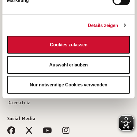
Marketing
Bewerbungstipps
Bewerbung als Altenpfleger*in
Details zeigen
Bewerbung als Krankenpfleger*in
Bewerbung als Altenpflegehelfer*in
Cookies zulassen
Bewerbung als Erzieher*in
Service
Auswahl erlauben
AWO Gliederungen nach Bundesland
Stellenangebote nach Bundesländern
Nur notwendige Cookies verwenden
Sitemap
Impressum
Datenschutz
Social Media