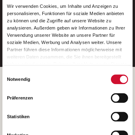
Wir verwenden Cookies, um Inhalte und Anzeigen zu
Neue Stellen per E-Mail.
personalisieren, Funktionen für soziale Medien anbieten
zu können und die Zugriffe auf unsere Website zu
Ein kostenloser Service von AWO
analysieren. Außerdem geben wir Informationen zu Ihrer
Jobs.
Verwendung unserer Website an unsere Partner für
soziale Medien, Werbung und Analysen weiter. Unsere
E-Mail-Adresse eintragen
Partner führen diese Informationen möglicherweise mit
weiteren Daten zusammen, die Sie ihnen bereitgestellt
haben oder die sie im Rahmen Ihrer Nutzung der Dienste
gesammelt haben.
Einwilligungsauswahl
Wenn Sie auf „Cookies zulassen“ klicken, so stimmen
Betreiber der Webseite
Notwendig
Sie der Speicherung sämtlicher Cookies zu. Sie können
Garitz Bewirtschaftungsbetriebe GmbH
Ihre Einwilligung selbstverständlich jederzeit widerrufen,
Kantstraße 45a
Präferenzen
indem Sie die Cookie-Einstellungen aufrufen und diese
97074 Würzburg
abändern. Weitere Informationen finden Sie in
(Ein Tochterunternehmen des AWO Bezirksverbandes Unterfranken
unserer
Datenschutzerklärung
.
Statistiken
e.V.)
Bitte senden Sie an diese Anschrift keine Bewerbungen.