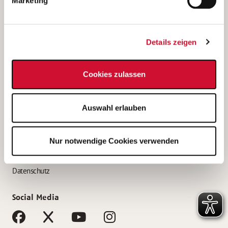
Marketing
Bewerbungstipps
Bewerbung als Altenpfleger*in
Details zeigen
Bewerbung als Krankenpfleger*in
Bewerbung als Altenpflegehelfer*in
Cookies zulassen
Bewerbung als Erzieher*in
Service
Auswahl erlauben
AWO Gliederungen nach Bundesland
Stellenangebote nach Bundesländern
Nur notwendige Cookies verwenden
Sitemap
Impressum
Datenschutz
Social Media