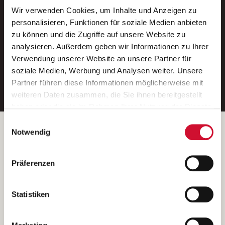
Wir verwenden Cookies, um Inhalte und Anzeigen zu
Neue Stellen per E-Mail.
personalisieren, Funktionen für soziale Medien anbieten
zu können und die Zugriffe auf unsere Website zu
Ein kostenloser Service von AWO
analysieren. Außerdem geben wir Informationen zu Ihrer
Jobs.
Verwendung unserer Website an unsere Partner für
soziale Medien, Werbung und Analysen weiter. Unsere
E-Mail-Adresse eintragen
Partner führen diese Informationen möglicherweise mit
weiteren Daten zusammen, die Sie ihnen bereitgestellt
haben oder die sie im Rahmen Ihrer Nutzung der Dienste
gesammelt haben.
Einwilligungsauswahl
Wenn Sie auf „Cookies zulassen“ klicken, so stimmen
Betreiber der Webseite
Notwendig
Sie der Speicherung sämtlicher Cookies zu. Sie können
Garitz Bewirtschaftungsbetriebe GmbH
Ihre Einwilligung selbstverständlich jederzeit widerrufen,
Kantstraße 45a
Präferenzen
indem Sie die Cookie-Einstellungen aufrufen und diese
97074 Würzburg
abändern. Weitere Informationen finden Sie in
(Ein Tochterunternehmen des AWO Bezirksverbandes Unterfranken
unserer
Datenschutzerklärung
.
Statistiken
e.V.)
Bitte senden Sie an diese Anschrift keine Bewerbungen.