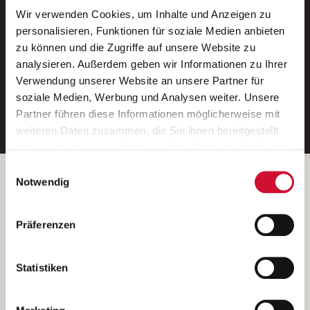
Wir verwenden Cookies, um Inhalte und Anzeigen zu
Neue Stellen per E-Mail.
personalisieren, Funktionen für soziale Medien anbieten
zu können und die Zugriffe auf unsere Website zu
Ein kostenloser Service von AWO
analysieren. Außerdem geben wir Informationen zu Ihrer
Jobs.
Verwendung unserer Website an unsere Partner für
soziale Medien, Werbung und Analysen weiter. Unsere
E-Mail-Adresse eintragen
Partner führen diese Informationen möglicherweise mit
weiteren Daten zusammen, die Sie ihnen bereitgestellt
haben oder die sie im Rahmen Ihrer Nutzung der Dienste
gesammelt haben.
Einwilligungsauswahl
Wenn Sie auf „Cookies zulassen“ klicken, so stimmen
Betreiber der Webseite
Notwendig
Sie der Speicherung sämtlicher Cookies zu. Sie können
Garitz Bewirtschaftungsbetriebe GmbH
Ihre Einwilligung selbstverständlich jederzeit widerrufen,
Kantstraße 45a
Präferenzen
indem Sie die Cookie-Einstellungen aufrufen und diese
97074 Würzburg
abändern. Weitere Informationen finden Sie in
(Ein Tochterunternehmen des AWO Bezirksverbandes Unterfranken
unserer
Datenschutzerklärung
.
Statistiken
e.V.)
Bitte senden Sie an diese Anschrift keine Bewerbungen.