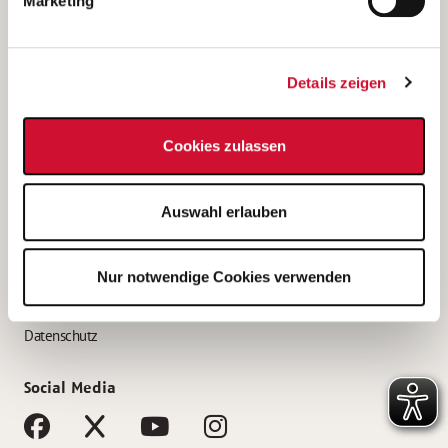
Marketing
Bewerbungstipps
Bewerbung als Altenpfleger*in
Details zeigen
Bewerbung als Krankenpfleger*in
Bewerbung als Altenpflegehelfer*in
Cookies zulassen
Bewerbung als Erzieher*in
Service
Auswahl erlauben
AWO Gliederungen nach Bundesland
Stellenangebote nach Bundesländern
Nur notwendige Cookies verwenden
Sitemap
Impressum
Datenschutz
Social Media