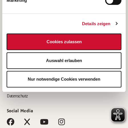
Marketing
Bewerbungstipps
Bewerbung als Altenpfleger*in
Details zeigen
Bewerbung als Krankenpfleger*in
Bewerbung als Altenpflegehelfer*in
Cookies zulassen
Bewerbung als Erzieher*in
Service
Auswahl erlauben
AWO Gliederungen nach Bundesland
Stellenangebote nach Bundesländern
Nur notwendige Cookies verwenden
Sitemap
Impressum
Datenschutz
Social Media