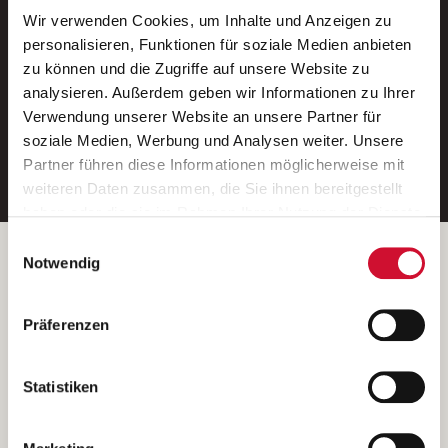
Wir verwenden Cookies, um Inhalte und Anzeigen zu
Neue Stellen per E-Mail.
personalisieren, Funktionen für soziale Medien anbieten
zu können und die Zugriffe auf unsere Website zu
Ein kostenloser Service von AWO
analysieren. Außerdem geben wir Informationen zu Ihrer
Jobs.
Verwendung unserer Website an unsere Partner für
soziale Medien, Werbung und Analysen weiter. Unsere
E-Mail-Adresse eintragen
Partner führen diese Informationen möglicherweise mit
weiteren Daten zusammen, die Sie ihnen bereitgestellt
haben oder die sie im Rahmen Ihrer Nutzung der Dienste
gesammelt haben.
Einwilligungsauswahl
Wenn Sie auf „Cookies zulassen“ klicken, so stimmen
Betreiber der Webseite
Notwendig
Sie der Speicherung sämtlicher Cookies zu. Sie können
Garitz Bewirtschaftungsbetriebe GmbH
Ihre Einwilligung selbstverständlich jederzeit widerrufen,
Kantstraße 45a
Präferenzen
indem Sie die Cookie-Einstellungen aufrufen und diese
97074 Würzburg
abändern. Weitere Informationen finden Sie in
(Ein Tochterunternehmen des AWO Bezirksverbandes Unterfranken
unserer
Datenschutzerklärung
.
Statistiken
e.V.)
Bitte senden Sie an diese Anschrift keine Bewerbungen.