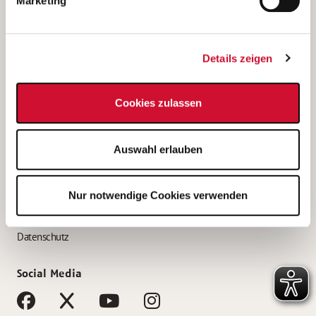
Marketing
Bewerbungstipps
Bewerbung als Altenpfleger*in
Details zeigen
Bewerbung als Krankenpfleger*in
Bewerbung als Altenpflegehelfer*in
Cookies zulassen
Bewerbung als Erzieher*in
Service
Auswahl erlauben
AWO Gliederungen nach Bundesland
Stellenangebote nach Bundesländern
Nur notwendige Cookies verwenden
Sitemap
Impressum
Datenschutz
Social Media