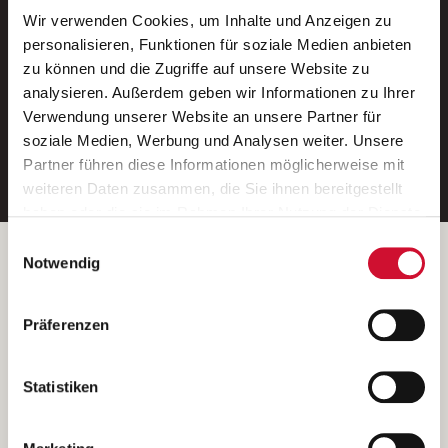
Wir verwenden Cookies, um Inhalte und Anzeigen zu
Neue Stellen per E-Mail.
personalisieren, Funktionen für soziale Medien anbieten
zu können und die Zugriffe auf unsere Website zu
Ein kostenloser Service von AWO
analysieren. Außerdem geben wir Informationen zu Ihrer
Jobs.
Verwendung unserer Website an unsere Partner für
soziale Medien, Werbung und Analysen weiter. Unsere
E-Mail-Adresse eintragen
Partner führen diese Informationen möglicherweise mit
weiteren Daten zusammen, die Sie ihnen bereitgestellt
haben oder die sie im Rahmen Ihrer Nutzung der Dienste
gesammelt haben.
Einwilligungsauswahl
Wenn Sie auf „Cookies zulassen“ klicken, so stimmen
Betreiber der Webseite
Notwendig
Sie der Speicherung sämtlicher Cookies zu. Sie können
Garitz Bewirtschaftungsbetriebe GmbH
Ihre Einwilligung selbstverständlich jederzeit widerrufen,
Kantstraße 45a
Präferenzen
indem Sie die Cookie-Einstellungen aufrufen und diese
97074 Würzburg
abändern. Weitere Informationen finden Sie in
(Ein Tochterunternehmen des AWO Bezirksverbandes Unterfranken
unserer
Datenschutzerklärung
.
Statistiken
e.V.)
Bitte senden Sie an diese Anschrift keine Bewerbungen.