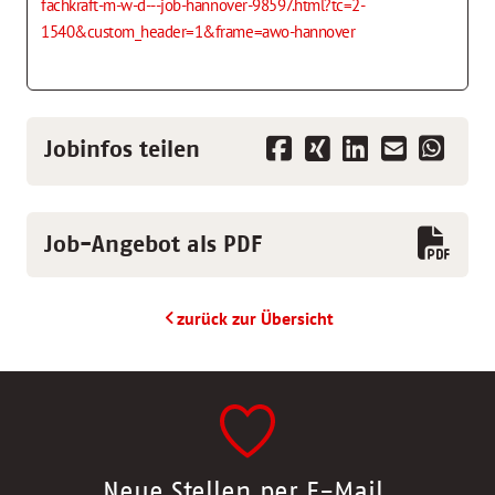
fachkraft-m-w-d---job-hannover-98597.html?tc=2-
1540&custom_header=1&frame=awo-hannover
Jobinfos teilen
Job-Angebot als PDF
zurück zur Übersicht
Neue Stellen per E-Mail.