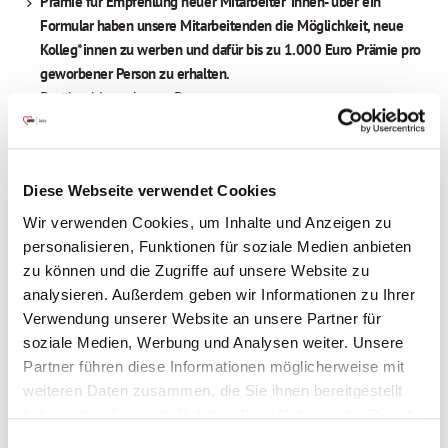
Prämie für Empfehlung neuer Mitarbeiter*innen- über ein
Formular haben unsere Mitarbeitenden die Möglichkeit, neue
Kolleg*innen zu werben und dafür bis zu 1.000 Euro Prämie pro
geworbener Person zu erhalten.
Darüber hinaus kannst Du vom
Arbeitnehmer*innenprogramm
Corporate Benefits
profitieren -
Unterstützung bei der Erfüllung kleiner Wünsche
durch
exklusive Vergünstigungen
(u.a. in den Bereichen Mode,
Diese Webseite verwendet Cookies
Sport, Unterhaltung, Technik und Reisen)
Wir verwenden Cookies, um Inhalte und Anzeigen zu
Du hast Lust, uns bei dieser wichtigen Arbeit zu helfen? Dann
personalisieren, Funktionen für soziale Medien anbieten
freuen wir uns darauf, Dich kennenzulernen! Bewirb Dich möglichst
zu können und die Zugriffe auf unsere Website zu
bald unter Angabe der Einrichtungsnummer
E-175.
analysieren. Außerdem geben wir Informationen zu Ihrer
Wir freuen uns über unser Karriereportal unter
www.rein-in-die-
Verwendung unserer Website an unsere Partner für
awo.de
. Postalische Bewerbungen können aus Verwaltungs- und
soziale Medien, Werbung und Analysen weiter. Unsere
Kostengründen nicht zurück gesendet werden
.
Partner führen diese Informationen möglicherweise mit
weiteren Daten zusammen, die Sie ihnen bereitgestellt
haben oder die sie im Rahmen Ihrer Nutzung der Dienste
gesammelt haben.
Einwilligungsauswahl