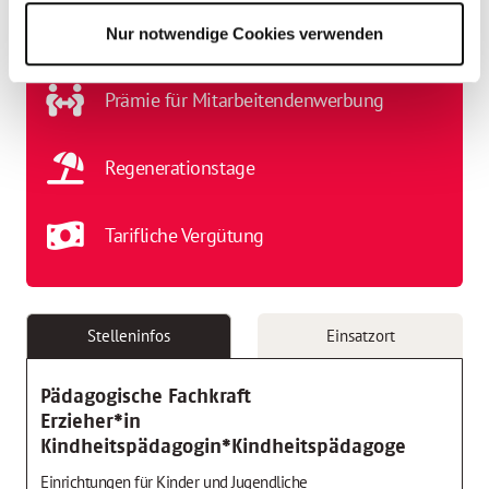
Moderner, zukunftsorientierter Arbeitsplatz
Nur notwendige Cookies verwenden
Prämie für Mitarbeitendenwerbung
Regenerationstage
Tarifliche Vergütung
Stelleninfos
Einsatzort
Pädagogische Fachkraft
Erzieher*in
Kindheitspädagogin*Kindheitspädagoge
Einrichtungen für Kinder und Jugendliche