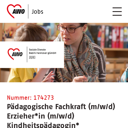
Nummer: 174273
Pädagogische Fachkraft (m/w/d)
Erzieher
*
in (m/w/d)
Kindheitspädagogin
*