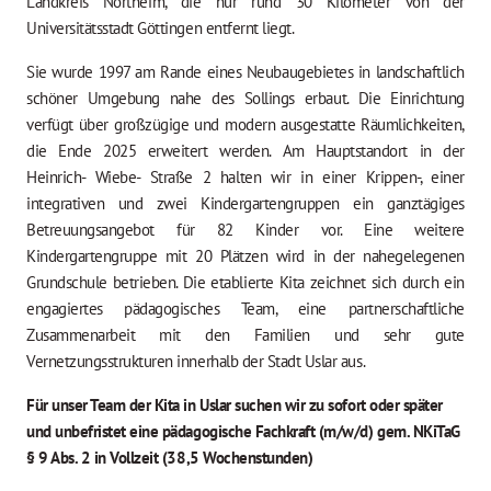
Landkreis Northeim, die nur rund 30 Kilometer von der
Universitätsstadt Göttingen entfernt liegt.
Sie wurde 1997 am Rande eines Neubaugebietes in landschaftlich
schöner Umgebung nahe des Sollings erbaut. Die Einrichtung
verfügt über großzügige und modern ausgestatte Räumlichkeiten,
die Ende 2025 erweitert werden. Am Hauptstandort in der
Heinrich- Wiebe- Straße 2 halten wir in einer Krippen-, einer
integrativen und zwei Kindergartengruppen ein ganztägiges
Betreuungsangebot für 82 Kinder vor. Eine weitere
Kindergartengruppe mit 20 Plätzen wird in der nahegelegenen
Grundschule betrieben. Die etablierte Kita zeichnet sich durch ein
engagiertes pädagogisches Team, eine partnerschaftliche
Zusammenarbeit mit den Familien und sehr gute
Vernetzungsstrukturen innerhalb der Stadt Uslar aus.
Für unser Team der Kita in Uslar suchen wir zu sofort oder später
und unbefriste
t eine pädagogische Fachkraft (m/w/d) gem. NKiTaG
§ 9 Abs. 2 in Vollzeit (38,5 Wochenstunden)