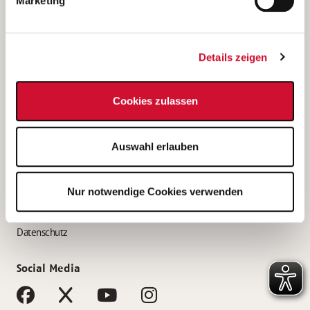
Marketing
Bewerbungstipps
Bewerbung als Altenpfleger*in
Details zeigen
Bewerbung als Krankenpfleger*in
Bewerbung als Altenpflegehelfer*in
Cookies zulassen
Bewerbung als Erzieher*in
Service
Auswahl erlauben
AWO Gliederungen nach Bundesland
Stellenangebote nach Bundesländern
Nur notwendige Cookies verwenden
Sitemap
Impressum
Datenschutz
Social Media