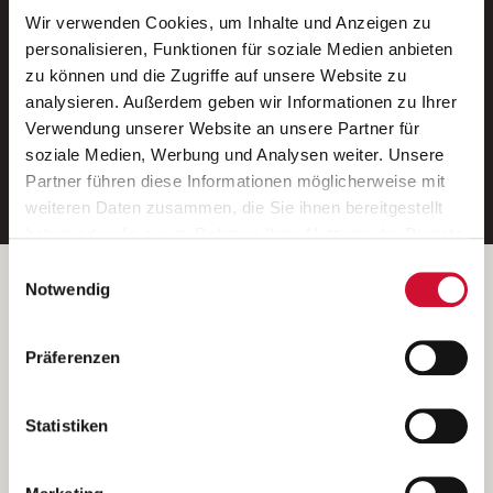
Wir verwenden Cookies, um Inhalte und Anzeigen zu
Neue Stellen per E-Mail.
personalisieren, Funktionen für soziale Medien anbieten
zu können und die Zugriffe auf unsere Website zu
Ein kostenloser Service von AWO
analysieren. Außerdem geben wir Informationen zu Ihrer
Jobs.
Verwendung unserer Website an unsere Partner für
soziale Medien, Werbung und Analysen weiter. Unsere
E-Mail-Adresse eintragen
Partner führen diese Informationen möglicherweise mit
weiteren Daten zusammen, die Sie ihnen bereitgestellt
haben oder die sie im Rahmen Ihrer Nutzung der Dienste
gesammelt haben.
Einwilligungsauswahl
Wenn Sie auf „Cookies zulassen“ klicken, so stimmen
Betreiber der Webseite
Notwendig
Sie der Speicherung sämtlicher Cookies zu. Sie können
Garitz Bewirtschaftungsbetriebe GmbH
Ihre Einwilligung selbstverständlich jederzeit widerrufen,
Kantstraße 45a
Präferenzen
indem Sie die Cookie-Einstellungen aufrufen und diese
97074 Würzburg
abändern. Weitere Informationen finden Sie in
(Ein Tochterunternehmen des AWO Bezirksverbandes Unterfranken
unserer
Datenschutzerklärung
.
Statistiken
e.V.)
Bitte senden Sie an diese Anschrift keine Bewerbungen.