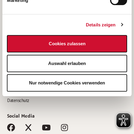
Marketing
Bewerbungstipps
Bewerbung als Altenpfleger*in
Details zeigen
Bewerbung als Krankenpfleger*in
Bewerbung als Altenpflegehelfer*in
Cookies zulassen
Bewerbung als Erzieher*in
Service
Auswahl erlauben
AWO Gliederungen nach Bundesland
Stellenangebote nach Bundesländern
Nur notwendige Cookies verwenden
Sitemap
Impressum
Datenschutz
Social Media