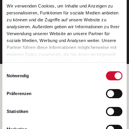
Wir verwenden Cookies, um Inhalte und Anzeigen zu
Neue Stellen per E-Mail.
personalisieren, Funktionen für soziale Medien anbieten
zu können und die Zugriffe auf unsere Website zu
Ein kostenloser Service von AWO
analysieren. Außerdem geben wir Informationen zu Ihrer
Jobs.
Verwendung unserer Website an unsere Partner für
soziale Medien, Werbung und Analysen weiter. Unsere
E-Mail-Adresse eintragen
Partner führen diese Informationen möglicherweise mit
weiteren Daten zusammen, die Sie ihnen bereitgestellt
haben oder die sie im Rahmen Ihrer Nutzung der Dienste
gesammelt haben.
Einwilligungsauswahl
Wenn Sie auf „Cookies zulassen“ klicken, so stimmen
Betreiber der Webseite
Notwendig
Sie der Speicherung sämtlicher Cookies zu. Sie können
Garitz Bewirtschaftungsbetriebe GmbH
Ihre Einwilligung selbstverständlich jederzeit widerrufen,
Kantstraße 45a
Präferenzen
indem Sie die Cookie-Einstellungen aufrufen und diese
97074 Würzburg
abändern. Weitere Informationen finden Sie in
(Ein Tochterunternehmen des AWO Bezirksverbandes Unterfranken
unserer
Datenschutzerklärung
.
Statistiken
e.V.)
Bitte senden Sie an diese Anschrift keine Bewerbungen.