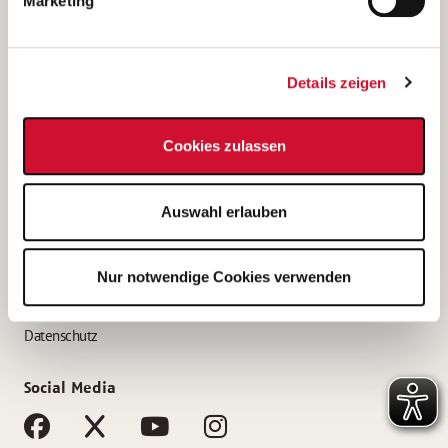
Marketing
Bewerbungstipps
Bewerbung als Altenpfleger*in
Details zeigen
Bewerbung als Krankenpfleger*in
Bewerbung als Altenpflegehelfer*in
Cookies zulassen
Bewerbung als Erzieher*in
Service
Auswahl erlauben
AWO Gliederungen nach Bundesland
Stellenangebote nach Bundesländern
Nur notwendige Cookies verwenden
Sitemap
Impressum
Datenschutz
Social Media