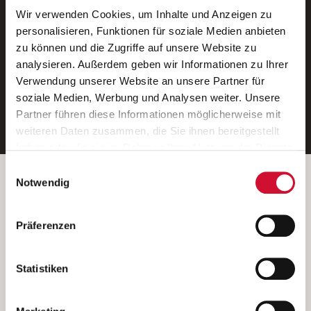
Wir verwenden Cookies, um Inhalte und Anzeigen zu
Neue Stellen per E-Mail.
personalisieren, Funktionen für soziale Medien anbieten
zu können und die Zugriffe auf unsere Website zu
Ein kostenloser Service von AWO
analysieren. Außerdem geben wir Informationen zu Ihrer
Jobs.
Verwendung unserer Website an unsere Partner für
soziale Medien, Werbung und Analysen weiter. Unsere
E-Mail-Adresse eintragen
Partner führen diese Informationen möglicherweise mit
weiteren Daten zusammen, die Sie ihnen bereitgestellt
haben oder die sie im Rahmen Ihrer Nutzung der Dienste
gesammelt haben.
Einwilligungsauswahl
Wenn Sie auf „Cookies zulassen“ klicken, so stimmen
Betreiber der Webseite
Notwendig
Sie der Speicherung sämtlicher Cookies zu. Sie können
Garitz Bewirtschaftungsbetriebe GmbH
Ihre Einwilligung selbstverständlich jederzeit widerrufen,
Kantstraße 45a
Präferenzen
indem Sie die Cookie-Einstellungen aufrufen und diese
97074 Würzburg
abändern. Weitere Informationen finden Sie in
(Ein Tochterunternehmen des AWO Bezirksverbandes Unterfranken
unserer
Datenschutzerklärung
.
Statistiken
e.V.)
Bitte senden Sie an diese Anschrift keine Bewerbungen.