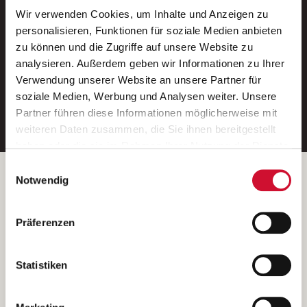
Wir verwenden Cookies, um Inhalte und Anzeigen zu
Neue Stellen per E-Mail.
personalisieren, Funktionen für soziale Medien anbieten
zu können und die Zugriffe auf unsere Website zu
Ein kostenloser Service von AWO
analysieren. Außerdem geben wir Informationen zu Ihrer
Jobs.
Verwendung unserer Website an unsere Partner für
soziale Medien, Werbung und Analysen weiter. Unsere
E-Mail-Adresse eintragen
Partner führen diese Informationen möglicherweise mit
weiteren Daten zusammen, die Sie ihnen bereitgestellt
haben oder die sie im Rahmen Ihrer Nutzung der Dienste
gesammelt haben.
Einwilligungsauswahl
Wenn Sie auf „Cookies zulassen“ klicken, so stimmen
Betreiber der Webseite
Notwendig
Sie der Speicherung sämtlicher Cookies zu. Sie können
Garitz Bewirtschaftungsbetriebe GmbH
Ihre Einwilligung selbstverständlich jederzeit widerrufen,
Kantstraße 45a
Präferenzen
indem Sie die Cookie-Einstellungen aufrufen und diese
97074 Würzburg
abändern. Weitere Informationen finden Sie in
(Ein Tochterunternehmen des AWO Bezirksverbandes Unterfranken
unserer
Datenschutzerklärung
.
Statistiken
e.V.)
Bitte senden Sie an diese Anschrift keine Bewerbungen.