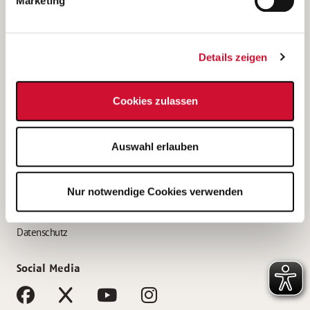
Marketing
Bewerbungstipps
Bewerbung als Altenpfleger*in
Details zeigen
Bewerbung als Krankenpfleger*in
Bewerbung als Altenpflegehelfer*in
Cookies zulassen
Bewerbung als Erzieher*in
Service
Auswahl erlauben
AWO Gliederungen nach Bundesland
Stellenangebote nach Bundesländern
Nur notwendige Cookies verwenden
Sitemap
Impressum
Datenschutz
Social Media