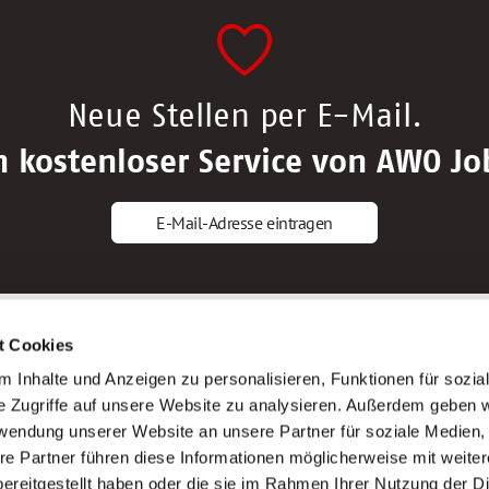
Neue Stellen per E-Mail.
n kostenloser Service von AWO Jo
E-Mail-Adresse eintragen
gstipps
Service
t Cookies
ls Altenpfleger*in
AWO Gliederungen nach Bundeslan
 Inhalte und Anzeigen zu personalisieren, Funktionen für sozia
ls Krankenpfleger*in
Stellenangebote nach Bundeslände
e Zugriffe auf unsere Website zu analysieren. Außerdem geben w
ls Altenpflegehelfer*in
Sitemap
rwendung unserer Website an unsere Partner für soziale Medien
ls Erzieher*in
Impressum
re Partner führen diese Informationen möglicherweise mit weite
Datenschutz
ereitgestellt haben oder die sie im Rahmen Ihrer Nutzung der D