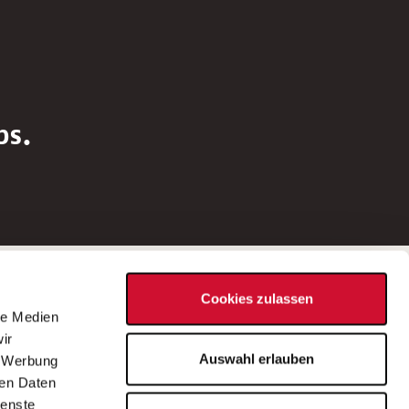
bs.
Social Media
Cookies zulassen
d
le Medien
rn
ir
Bei Fragen zu einer Stellenausschreibung
Auswahl erlauben
, Werbung
wenden Sie sich bitte an die*den in der
ren Daten
Stellenausschreibung genannte*n
ienste