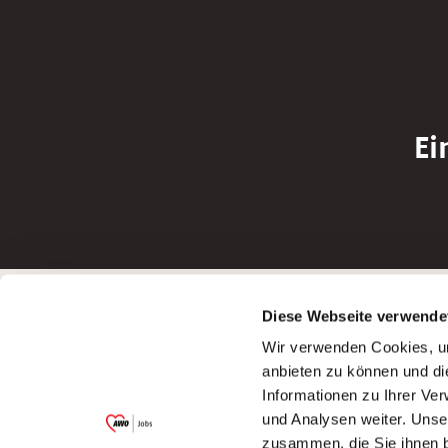
Ei
Betreiber der Webseite
Bewerbun
Diese Webseite verwende
Garitz Bewirtschaftungsbetriebe GmbH
Bewerbung a
Wir verwenden Cookies, um
Kantstraße 45a
Bewerbung a
anbieten zu können und di
97074 Würzburg
Bewerbung a
Informationen zu Ihrer Ve
(Ein Tochterunternehmen des AWO
Bewerbung a
und Analysen weiter. Unse
Bezirksverbandes Unterfranken e.V.)
zusammen, die Sie ihnen b