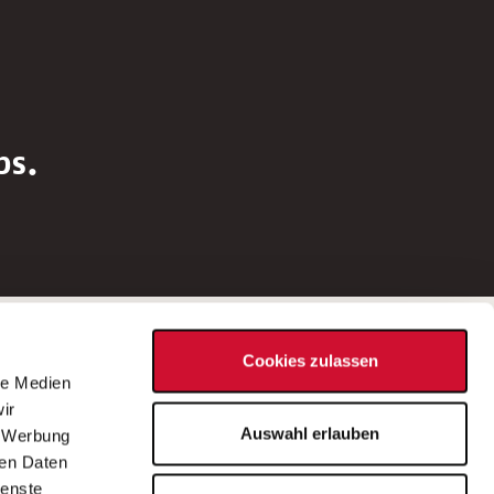
bs.
Social Media
Cookies zulassen
d
le Medien
rn
ir
Bei Fragen zu einer Stellenausschreibung
Auswahl erlauben
, Werbung
wenden Sie sich bitte an die*den in der
ren Daten
Stellenausschreibung genannte*n
ienste