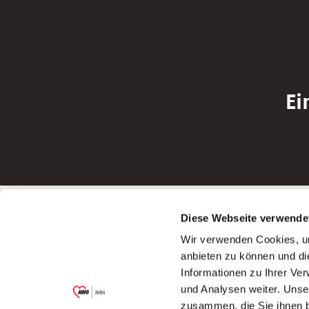
Ei
Betreiber der Webseite
Bewerbun
Diese Webseite verwende
Garitz Bewirtschaftungsbetriebe GmbH
Bewerbung a
Wir verwenden Cookies, um
Kantstraße 45a
Bewerbung a
anbieten zu können und di
97074 Würzburg
Bewerbung a
Informationen zu Ihrer Ve
(Ein Tochterunternehmen des AWO
Bewerbung a
und Analysen weiter. Unse
Bezirksverbandes Unterfranken e.V.)
zusammen, die Sie ihnen b