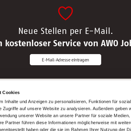
Neue Stellen per E-Mail.
n kostenloser Service von AWO Jo
E-Mail-Adresse eintragen
gstipps
Service
t Cookies
ls Altenpfleger*in
AWO Gliederungen nach Bundeslan
 Inhalte und Anzeigen zu personalisieren, Funktionen für sozia
ls Krankenpfleger*in
Stellenangebote nach Bundeslände
e Zugriffe auf unsere Website zu analysieren. Außerdem geben w
ls Altenpflegehelfer*in
Sitemap
rwendung unserer Website an unsere Partner für soziale Medien
ls Erzieher*in
Impressum
re Partner führen diese Informationen möglicherweise mit weite
Datenschutz
ereitgestellt haben oder die sie im Rahmen Ihrer Nutzung der D