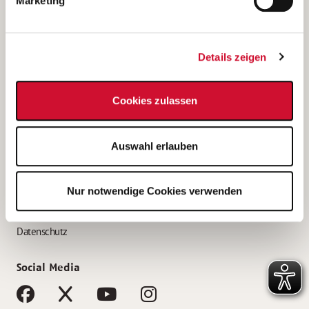
Marketing
Bewerbungstipps
Bewerbung als Altenpfleger*in
Details zeigen
Bewerbung als Krankenpfleger*in
Bewerbung als Altenpflegehelfer*in
Cookies zulassen
Bewerbung als Erzieher*in
Service
Auswahl erlauben
AWO Gliederungen nach Bundesland
Stellenangebote nach Bundesländern
Nur notwendige Cookies verwenden
Sitemap
Impressum
Datenschutz
Social Media