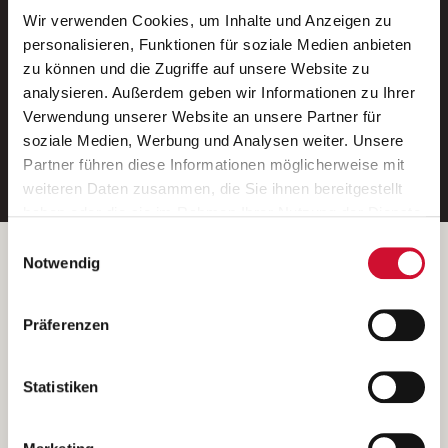
Wir verwenden Cookies, um Inhalte und Anzeigen zu
Neue Stellen per E-Mail.
personalisieren, Funktionen für soziale Medien anbieten
zu können und die Zugriffe auf unsere Website zu
Ein kostenloser Service von AWO
analysieren. Außerdem geben wir Informationen zu Ihrer
Jobs.
Verwendung unserer Website an unsere Partner für
soziale Medien, Werbung und Analysen weiter. Unsere
E-Mail-Adresse eintragen
Partner führen diese Informationen möglicherweise mit
weiteren Daten zusammen, die Sie ihnen bereitgestellt
haben oder die sie im Rahmen Ihrer Nutzung der Dienste
gesammelt haben.
Einwilligungsauswahl
Wenn Sie auf „Cookies zulassen“ klicken, so stimmen
Betreiber der Webseite
Notwendig
Sie der Speicherung sämtlicher Cookies zu. Sie können
Garitz Bewirtschaftungsbetriebe GmbH
Ihre Einwilligung selbstverständlich jederzeit widerrufen,
Kantstraße 45a
Präferenzen
indem Sie die Cookie-Einstellungen aufrufen und diese
97074 Würzburg
abändern. Weitere Informationen finden Sie in
(Ein Tochterunternehmen des AWO Bezirksverbandes Unterfranken
unserer
Datenschutzerklärung
.
Statistiken
e.V.)
Bitte senden Sie an diese Anschrift keine Bewerbungen.