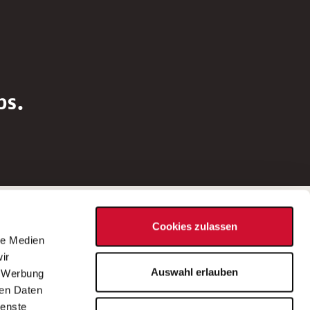
bs.
Social Media
Cookies zulassen
d
le Medien
rn
ir
Bei Fragen zu einer Stellenausschreibung
Auswahl erlauben
, Werbung
wenden Sie sich bitte an die*den in der
ren Daten
Stellenausschreibung genannte*n
ienste