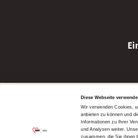
Ei
Betreiber der Webseite
Bewerbun
Diese Webseite verwende
Garitz Bewirtschaftungsbetriebe GmbH
Bewerbung a
Wir verwenden Cookies, um
Kantstraße 45a
Bewerbung a
anbieten zu können und di
97074 Würzburg
Bewerbung a
Informationen zu Ihrer Ve
(Ein Tochterunternehmen des AWO
Bewerbung a
und Analysen weiter. Unse
Bezirksverbandes Unterfranken e.V.)
zusammen, die Sie ihnen b