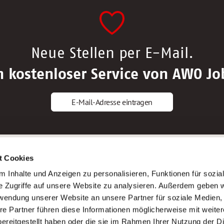
Neue Stellen per E-Mail.
n kostenloser Service von AWO Jo
E-Mail-Adresse eintragen
gstipps
Service
t Cookies
ls Altenpfleger*in
AWO Gliederungen nach Bundeslan
 Inhalte und Anzeigen zu personalisieren, Funktionen für sozia
ls Krankenpfleger*in
Stellenangebote nach Bundeslände
e Zugriffe auf unsere Website zu analysieren. Außerdem geben w
ls Altenpflegehelfer*in
Sitemap
rwendung unserer Website an unsere Partner für soziale Medien
ls Erzieher*in
Impressum
re Partner führen diese Informationen möglicherweise mit weite
Datenschutz
ereitgestellt haben oder die sie im Rahmen Ihrer Nutzung der D