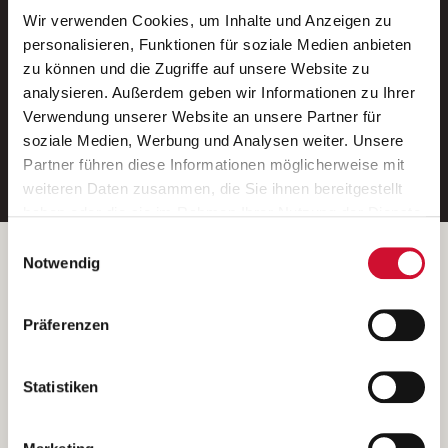
Wir verwenden Cookies, um Inhalte und Anzeigen zu
Neue Stellen per E-Mail.
personalisieren, Funktionen für soziale Medien anbieten
zu können und die Zugriffe auf unsere Website zu
Ein kostenloser Service von AWO
analysieren. Außerdem geben wir Informationen zu Ihrer
Jobs.
Verwendung unserer Website an unsere Partner für
soziale Medien, Werbung und Analysen weiter. Unsere
E-Mail-Adresse eintragen
Partner führen diese Informationen möglicherweise mit
weiteren Daten zusammen, die Sie ihnen bereitgestellt
haben oder die sie im Rahmen Ihrer Nutzung der Dienste
gesammelt haben.
Einwilligungsauswahl
Wenn Sie auf „Cookies zulassen“ klicken, so stimmen
Betreiber der Webseite
Notwendig
Sie der Speicherung sämtlicher Cookies zu. Sie können
Garitz Bewirtschaftungsbetriebe GmbH
Ihre Einwilligung selbstverständlich jederzeit widerrufen,
Kantstraße 45a
Präferenzen
indem Sie die Cookie-Einstellungen aufrufen und diese
97074 Würzburg
abändern. Weitere Informationen finden Sie in
(Ein Tochterunternehmen des AWO Bezirksverbandes Unterfranken
unserer
Datenschutzerklärung
.
Statistiken
e.V.)
Bitte senden Sie an diese Anschrift keine Bewerbungen.