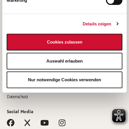
Marketing
Bewerbungstipps
Bewerbung als Altenpfleger*in
Details zeigen
Bewerbung als Krankenpfleger*in
Bewerbung als Altenpflegehelfer*in
Cookies zulassen
Bewerbung als Erzieher*in
Service
Auswahl erlauben
AWO Gliederungen nach Bundesland
Stellenangebote nach Bundesländern
Nur notwendige Cookies verwenden
Sitemap
Impressum
Datenschutz
Social Media