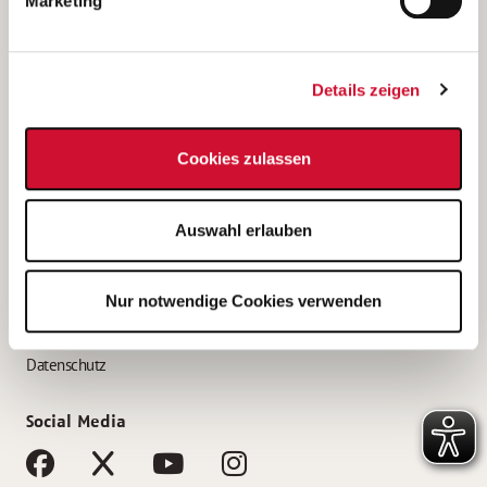
Marketing
Bewerbungstipps
Bewerbung als Altenpfleger*in
Details zeigen
Bewerbung als Krankenpfleger*in
Bewerbung als Altenpflegehelfer*in
Cookies zulassen
Bewerbung als Erzieher*in
Service
Auswahl erlauben
AWO Gliederungen nach Bundesland
Stellenangebote nach Bundesländern
Nur notwendige Cookies verwenden
Sitemap
Impressum
Datenschutz
Social Media