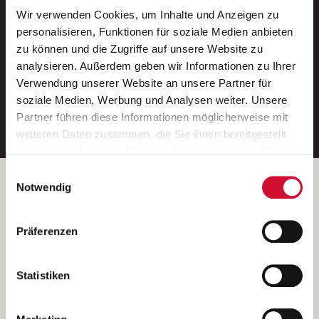
Wir verwenden Cookies, um Inhalte und Anzeigen zu
Neue Stellen per E-Mail.
personalisieren, Funktionen für soziale Medien anbieten
zu können und die Zugriffe auf unsere Website zu
Ein kostenloser Service von AWO
analysieren. Außerdem geben wir Informationen zu Ihrer
Jobs.
Verwendung unserer Website an unsere Partner für
soziale Medien, Werbung und Analysen weiter. Unsere
E-Mail-Adresse eintragen
Partner führen diese Informationen möglicherweise mit
weiteren Daten zusammen, die Sie ihnen bereitgestellt
haben oder die sie im Rahmen Ihrer Nutzung der Dienste
gesammelt haben.
Einwilligungsauswahl
Wenn Sie auf „Cookies zulassen“ klicken, so stimmen
Betreiber der Webseite
Notwendig
Sie der Speicherung sämtlicher Cookies zu. Sie können
Garitz Bewirtschaftungsbetriebe GmbH
Ihre Einwilligung selbstverständlich jederzeit widerrufen,
Kantstraße 45a
Präferenzen
indem Sie die Cookie-Einstellungen aufrufen und diese
97074 Würzburg
abändern. Weitere Informationen finden Sie in
(Ein Tochterunternehmen des AWO Bezirksverbandes Unterfranken
unserer
Datenschutzerklärung
.
Statistiken
e.V.)
Bitte senden Sie an diese Anschrift keine Bewerbungen.