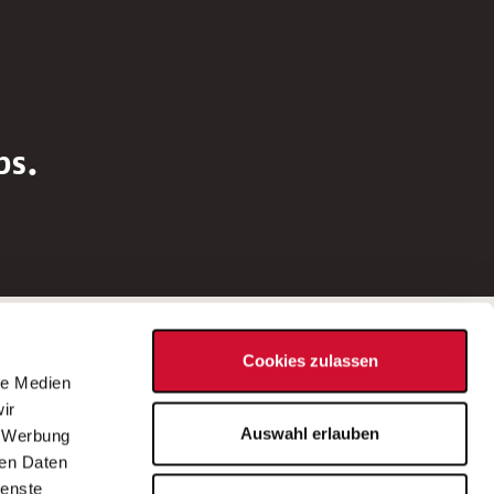
bs.
Social Media
Cookies zulassen
d
le Medien
rn
ir
Bei Fragen zu einer Stellenausschreibung
Auswahl erlauben
, Werbung
wenden Sie sich bitte an die*den in der
ren Daten
Stellenausschreibung genannte*n
ienste