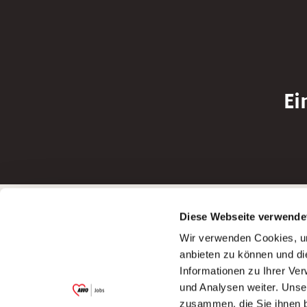
Ei
Betreiber der Webseite
Bewerbun
Diese Webseite verwende
Garitz Bewirtschaftungsbetriebe GmbH
Bewerbung a
Wir verwenden Cookies, um
Kantstraße 45a
Bewerbung a
anbieten zu können und di
97074 Würzburg
Bewerbung a
Informationen zu Ihrer Ve
(Ein Tochterunternehmen des AWO
Bewerbung a
und Analysen weiter. Unse
Bezirksverbandes Unterfranken e.V.)
zusammen, die Sie ihnen b