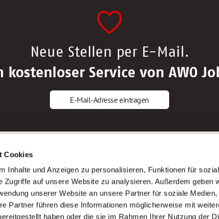
Neue Stellen per E-Mail.
n kostenloser Service von AWO Jo
E-Mail-Adresse eintragen
gstipps
Service
t Cookies
ls Altenpfleger*in
AWO Gliederungen nach Bundeslan
 Inhalte und Anzeigen zu personalisieren, Funktionen für sozia
ls Krankenpfleger*in
Stellenangebote nach Bundeslände
e Zugriffe auf unsere Website zu analysieren. Außerdem geben w
ls Altenpflegehelfer*in
Sitemap
rwendung unserer Website an unsere Partner für soziale Medien
ls Erzieher*in
Impressum
re Partner führen diese Informationen möglicherweise mit weite
Datenschutz
ereitgestellt haben oder die sie im Rahmen Ihrer Nutzung der D