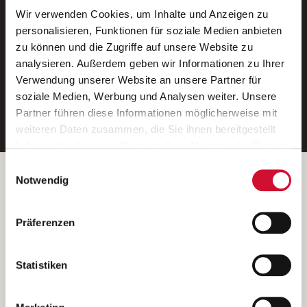
Wir verwenden Cookies, um Inhalte und Anzeigen zu
Neue Stellen per E-Mail.
personalisieren, Funktionen für soziale Medien anbieten
zu können und die Zugriffe auf unsere Website zu
Ein kostenloser Service von AWO
analysieren. Außerdem geben wir Informationen zu Ihrer
Jobs.
Verwendung unserer Website an unsere Partner für
soziale Medien, Werbung und Analysen weiter. Unsere
E-Mail-Adresse eintragen
Partner führen diese Informationen möglicherweise mit
weiteren Daten zusammen, die Sie ihnen bereitgestellt
haben oder die sie im Rahmen Ihrer Nutzung der Dienste
gesammelt haben.
Einwilligungsauswahl
Wenn Sie auf „Cookies zulassen“ klicken, so stimmen
Betreiber der Webseite
Notwendig
Sie der Speicherung sämtlicher Cookies zu. Sie können
Garitz Bewirtschaftungsbetriebe GmbH
Ihre Einwilligung selbstverständlich jederzeit widerrufen,
Kantstraße 45a
Präferenzen
indem Sie die Cookie-Einstellungen aufrufen und diese
97074 Würzburg
abändern. Weitere Informationen finden Sie in
(Ein Tochterunternehmen des AWO Bezirksverbandes Unterfranken
unserer
Datenschutzerklärung
.
Statistiken
e.V.)
Bitte senden Sie an diese Anschrift keine Bewerbungen.