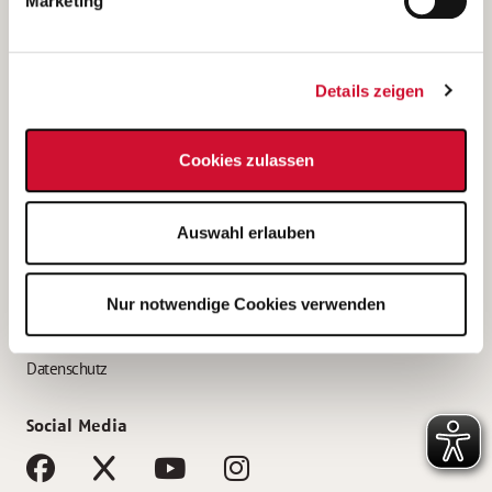
Marketing
Bewerbungstipps
Bewerbung als Altenpfleger*in
Details zeigen
Bewerbung als Krankenpfleger*in
Bewerbung als Altenpflegehelfer*in
Cookies zulassen
Bewerbung als Erzieher*in
Service
Auswahl erlauben
AWO Gliederungen nach Bundesland
Stellenangebote nach Bundesländern
Nur notwendige Cookies verwenden
Sitemap
Impressum
Datenschutz
Social Media