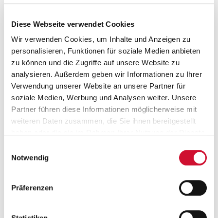
unterstützen Sie bei Ihrem individuellen Weiterbildungswunsch
Neben einem attraktiven Gehalt analog des TVöD SuE erhalten
Diese Webseite verwendet Cookies
Sie vermögenswirksame Leistungen sowie eine
Wir verwenden Cookies, um Inhalte und Anzeigen zu
Jahressonderzahlung
personalisieren, Funktionen für soziale Medien anbieten
Das Deutschlandticket erhalten Sie bei uns für 36 Euro.
zu können und die Zugriffe auf unsere Website zu
analysieren. Außerdem geben wir Informationen zu Ihrer
Verwendung unserer Website an unsere Partner für
soziale Medien, Werbung und Analysen weiter. Unsere
Ihre Vorteile
Partner führen diese Informationen möglicherweise mit
weiteren Daten zusammen, die Sie ihnen bereitgestellt
24.12. und 31.12. arbeitsfrei
haben oder die sie im Rahmen Ihrer Nutzung der Dienste
gesammelt haben.
Einwilligungsauswahl
Betriebsarzt
Wenn Sie auf „Cookies zulassen“ klicken, so stimmen
Notwendig
Sie der Speicherung sämtlicher Cookies zu. Sie können
Bezuschusstes
Ihre Einwilligung selbstverständlich jederzeit widerrufen,
Präferenzen
indem Sie die Cookie-Einstellungen aufrufen und diese
Jobticket/Deutschlandticket
abändern. Weitere Informationen finden Sie in
unserer
Datenschutzerklärung
.
Finanzierte Fort- und Weiterbildung
Statistiken