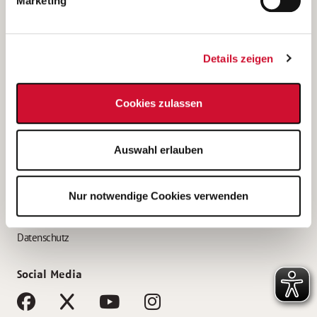
Marketing
Bewerbungstipps
Bewerbung als Altenpfleger*in
Details zeigen
Bewerbung als Krankenpfleger*in
Bewerbung als Altenpflegehelfer*in
Cookies zulassen
Bewerbung als Erzieher*in
Service
Auswahl erlauben
AWO Gliederungen nach Bundesland
Stellenangebote nach Bundesländern
Nur notwendige Cookies verwenden
Sitemap
Impressum
Datenschutz
Social Media