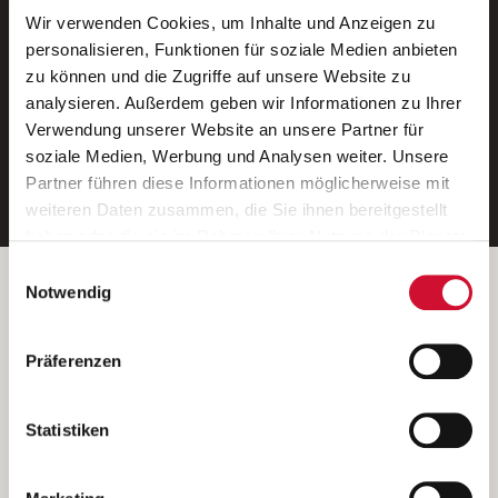
Wir verwenden Cookies, um Inhalte und Anzeigen zu
Neue Stellen per E-Mail.
personalisieren, Funktionen für soziale Medien anbieten
zu können und die Zugriffe auf unsere Website zu
Ein kostenloser Service von AWO
analysieren. Außerdem geben wir Informationen zu Ihrer
Jobs.
Verwendung unserer Website an unsere Partner für
soziale Medien, Werbung und Analysen weiter. Unsere
E-Mail-Adresse eintragen
Partner führen diese Informationen möglicherweise mit
weiteren Daten zusammen, die Sie ihnen bereitgestellt
haben oder die sie im Rahmen Ihrer Nutzung der Dienste
gesammelt haben.
Einwilligungsauswahl
Wenn Sie auf „Cookies zulassen“ klicken, so stimmen
Betreiber der Webseite
Notwendig
Sie der Speicherung sämtlicher Cookies zu. Sie können
Garitz Bewirtschaftungsbetriebe GmbH
Ihre Einwilligung selbstverständlich jederzeit widerrufen,
Kantstraße 45a
Präferenzen
indem Sie die Cookie-Einstellungen aufrufen und diese
97074 Würzburg
abändern. Weitere Informationen finden Sie in
(Ein Tochterunternehmen des AWO Bezirksverbandes Unterfranken
unserer
Datenschutzerklärung
.
Statistiken
e.V.)
Bitte senden Sie an diese Anschrift keine Bewerbungen.