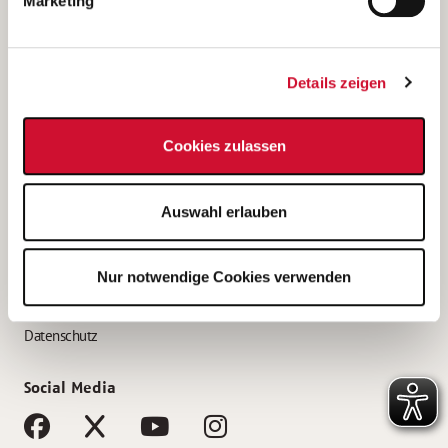
Marketing
Bewerbungstipps
Bewerbung als Altenpfleger*in
Details zeigen
Bewerbung als Krankenpfleger*in
Bewerbung als Altenpflegehelfer*in
Cookies zulassen
Bewerbung als Erzieher*in
Service
Auswahl erlauben
AWO Gliederungen nach Bundesland
Stellenangebote nach Bundesländern
Nur notwendige Cookies verwenden
Sitemap
Impressum
Datenschutz
Social Media