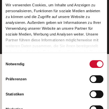
Wir verwenden Cookies, um Inhalte und Anzeigen zu
Neue Stellen per E-Mail.
personalisieren, Funktionen für soziale Medien anbieten
zu können und die Zugriffe auf unsere Website zu
Ein kostenloser Service von AWO
analysieren. Außerdem geben wir Informationen zu Ihrer
Jobs.
Verwendung unserer Website an unsere Partner für
soziale Medien, Werbung und Analysen weiter. Unsere
E-Mail-Adresse eintragen
Partner führen diese Informationen möglicherweise mit
weiteren Daten zusammen, die Sie ihnen bereitgestellt
haben oder die sie im Rahmen Ihrer Nutzung der Dienste
gesammelt haben.
Einwilligungsauswahl
Wenn Sie auf „Cookies zulassen“ klicken, so stimmen
Betreiber der Webseite
Notwendig
Sie der Speicherung sämtlicher Cookies zu. Sie können
Garitz Bewirtschaftungsbetriebe GmbH
Ihre Einwilligung selbstverständlich jederzeit widerrufen,
Kantstraße 45a
Präferenzen
indem Sie die Cookie-Einstellungen aufrufen und diese
97074 Würzburg
abändern. Weitere Informationen finden Sie in
(Ein Tochterunternehmen des AWO Bezirksverbandes Unterfranken
unserer
Datenschutzerklärung
.
Statistiken
e.V.)
Bitte senden Sie an diese Anschrift keine Bewerbungen.