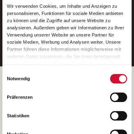
Wir verwenden Cookies, um Inhalte und Anzeigen zu
Neue Stellen per E-Mail.
personalisieren, Funktionen für soziale Medien anbieten
zu können und die Zugriffe auf unsere Website zu
Ein kostenloser Service von AWO
analysieren. Außerdem geben wir Informationen zu Ihrer
Jobs.
Verwendung unserer Website an unsere Partner für
soziale Medien, Werbung und Analysen weiter. Unsere
E-Mail-Adresse eintragen
Partner führen diese Informationen möglicherweise mit
weiteren Daten zusammen, die Sie ihnen bereitgestellt
haben oder die sie im Rahmen Ihrer Nutzung der Dienste
gesammelt haben.
Einwilligungsauswahl
Wenn Sie auf „Cookies zulassen“ klicken, so stimmen
Betreiber der Webseite
Notwendig
Sie der Speicherung sämtlicher Cookies zu. Sie können
Garitz Bewirtschaftungsbetriebe GmbH
Ihre Einwilligung selbstverständlich jederzeit widerrufen,
Kantstraße 45a
Präferenzen
indem Sie die Cookie-Einstellungen aufrufen und diese
97074 Würzburg
abändern. Weitere Informationen finden Sie in
(Ein Tochterunternehmen des AWO Bezirksverbandes Unterfranken
unserer
Datenschutzerklärung
.
Statistiken
e.V.)
Bitte senden Sie an diese Anschrift keine Bewerbungen.