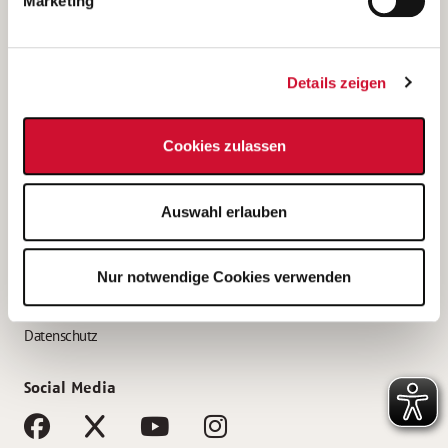
Marketing
Bewerbungstipps
Bewerbung als Altenpfleger*in
Details zeigen
Bewerbung als Krankenpfleger*in
Bewerbung als Altenpflegehelfer*in
Cookies zulassen
Bewerbung als Erzieher*in
Service
Auswahl erlauben
AWO Gliederungen nach Bundesland
Stellenangebote nach Bundesländern
Nur notwendige Cookies verwenden
Sitemap
Impressum
Datenschutz
Social Media