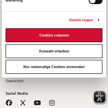
Marketing
Bewerbungstipps
Bewerbung als Altenpfleger*in
Details zeigen
Bewerbung als Krankenpfleger*in
Bewerbung als Altenpflegehelfer*in
Cookies zulassen
Bewerbung als Erzieher*in
Service
Auswahl erlauben
AWO Gliederungen nach Bundesland
Stellenangebote nach Bundesländern
Nur notwendige Cookies verwenden
Sitemap
Impressum
Datenschutz
Social Media