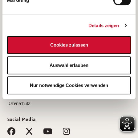
Marketing
Bewerbungstipps
Bewerbung als Altenpfleger*in
Details zeigen
Bewerbung als Krankenpfleger*in
Bewerbung als Altenpflegehelfer*in
Cookies zulassen
Bewerbung als Erzieher*in
Service
Auswahl erlauben
AWO Gliederungen nach Bundesland
Stellenangebote nach Bundesländern
Nur notwendige Cookies verwenden
Sitemap
Impressum
Datenschutz
Social Media