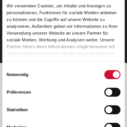
Wir verwenden Cookies, um Inhalte und Anzeigen zu
Neue Stellen per E-Mail.
personalisieren, Funktionen für soziale Medien anbieten
zu können und die Zugriffe auf unsere Website zu
Ein kostenloser Service von AWO
analysieren. Außerdem geben wir Informationen zu Ihrer
Jobs.
Verwendung unserer Website an unsere Partner für
soziale Medien, Werbung und Analysen weiter. Unsere
E-Mail-Adresse eintragen
Partner führen diese Informationen möglicherweise mit
weiteren Daten zusammen, die Sie ihnen bereitgestellt
haben oder die sie im Rahmen Ihrer Nutzung der Dienste
gesammelt haben.
Einwilligungsauswahl
Wenn Sie auf „Cookies zulassen“ klicken, so stimmen
Betreiber der Webseite
Notwendig
Sie der Speicherung sämtlicher Cookies zu. Sie können
Garitz Bewirtschaftungsbetriebe GmbH
Ihre Einwilligung selbstverständlich jederzeit widerrufen,
Kantstraße 45a
Präferenzen
indem Sie die Cookie-Einstellungen aufrufen und diese
97074 Würzburg
abändern. Weitere Informationen finden Sie in
(Ein Tochterunternehmen des AWO Bezirksverbandes Unterfranken
unserer
Datenschutzerklärung
.
Statistiken
e.V.)
Bitte senden Sie an diese Anschrift keine Bewerbungen.