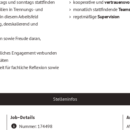
gs und sonntags stattfinden
kooperative und 
vertrauensvo
ien in Trennungs- und 
monatlich stattfindende 
Teams
n diesem Arbeitsfeld
regelmäßige 
Supervision
g, deeskalierend und 
en sowie Freude daran, 
nliches Engagement verbunden 
täten
 für fachliche Reflexion sowie 
Stelleninfos
Job-Details
A
Nummer:
174498
A