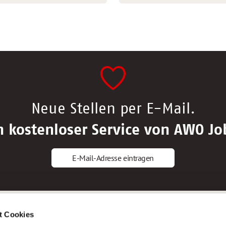
Neue Stellen per E-Mail.
n kostenloser Service von AWO Jo
E-Mail-Adresse eintragen
gstipps
Service
t Cookies