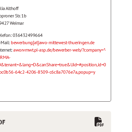
lia Althoff
oproner Str. 1b
9427 Weimar
elefon: 036432499664
-Mail:
bewerbung[at]awo-mittewest-thueringen.de
nternet:
aworvmwt.pi-asp.de/bewerber-web/?company=*-
IRMA-
D&tenant=&lang=D&canShare=true&Uid=#position,id=0
bc0b56-64c2-4206-8509-c6c8a7076e7a,popup=y
DF