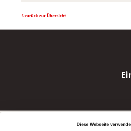
zurück zur Übersicht
Ei
Betreiber der Webseite
Bewerbun
Diese Webseite verwende