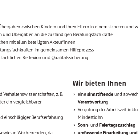
Übergaben zwischen Kindern und ihren Eltern in einem sicheren und
 und Übergaben an die zuständigen Beratungsfachkräfte
n mit allen beteiligten Akteur*innen
tungsfachkräften im gemeinsamen Hilfeprozess
fachlichen Reflexion und Qualitätssicherung
Wir bieten Ihnen
Verhaltenswissenschaften, z. B. 
eine 
sinnstiftende
 und abwech
er ein vergleichbarer 
Verantwortun
g
Vergütung der Arbeitszeit ink
 einschlägiger Berufserfahrung 
Mindestlohn
Sonn
- und 
Feiertagszuschlag
 sowie an Wochenenden, da 
umfassende Einarbeitung und